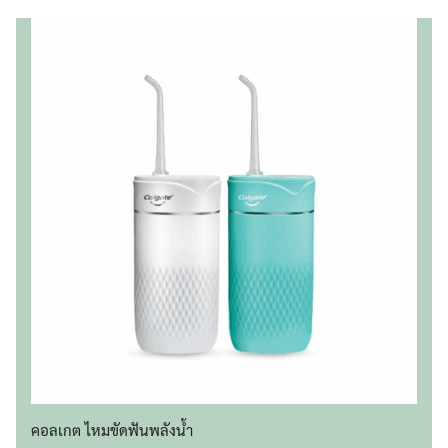
คอลเกต ไหมขัดฟันพลังน้ำ