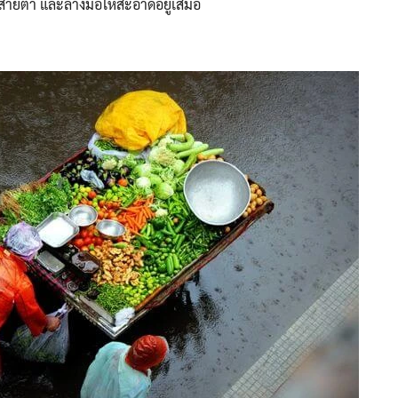
กสายตา และล้างมือให้สะอาดอยู่เสมอ
Search
Search
for: