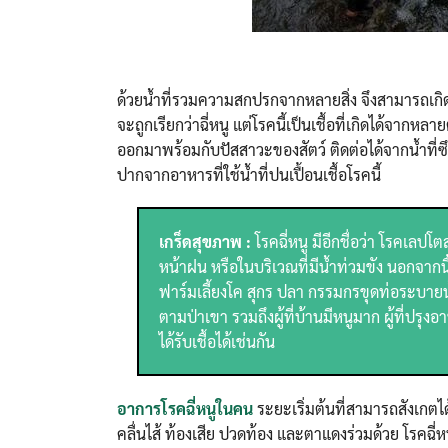
ด้วยน้ำที่รวมความสกปรกจากหลายสิ่ง จึงสามารถเกิดอีกโ
จะถูกเรียกว่าฉี่หนู แต่โรคนี้เป็นเชื้อที่เกิดได้จากหล
ออกมาพร้อมกับปัสสาวะของสัตว์ ติดต่อได้จากน้ำที่ซ
ปากจากอาหารที่ใช้น้ำที่ปนเปื้อนเชื้อโรคนี้
เกร็ดสุขภาพ :
โรคฉี่หนู มีอีกชื่อว่า โรคเลป
หน้าฝน หรือในบริเวณที่มีน้ำท่วมขัง นอกจากนี
ฟาร์มเลี้ยงโค สุกร ปลา กรรมกรขุดท่อระบายน้
ตามป่าเขา รวมถึงผู้ที่บ้านมีหนูมาก ผู้ที่ปรุง
ได้รับเชื้อได้เช่นกัน
อาการโรคฉี่หนูในคน
ระยะเริ่มต้นที่สามารถสังเกตไ
คลื่นไส้ ท้องเสีย ปวดท้อง และตาแดงร่วมด้วย โรคฉี่หน