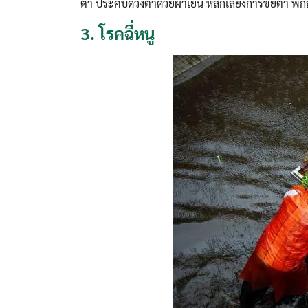
ตา ประคบดวงตาด้วยผ้าเย็น หลีกเลี่ยงการขยี้ตา พั
3.
โรคฉี่หนู