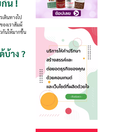
กัน !
รเดินทางไป
วของเราสัมผ้
ัวกันให้มากขึ้น
้บ้าง ?