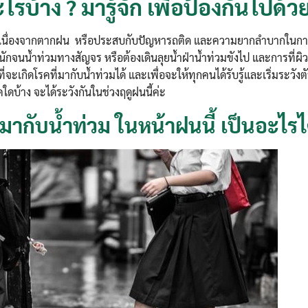
ไรบ้าง ? มารู้จัก เพื่อป้องกันไปด้วย
หวัดเนื่องจากตากฝน หรือประสบกับปัญหารถติด และความยากลำบากในกา
นักจนน้ำท่วมทางสัญจร หรือต้องเดินลุยน้ำฝ่าน้ำท่วมขังไป และการที่ผิ
ี่จะเกิดโรคที่มากับน้ำท่วมได้ และเพื่อจะให้ทุกคนได้รับรู้และเริ่มระวังต
ใดบ้าง จะได้ระวังกันในช่วงฤดูฝนนี้ค่ะ
่มากับน้ำท่วม ในหน้าฝนนี้ เป็นอะไรได