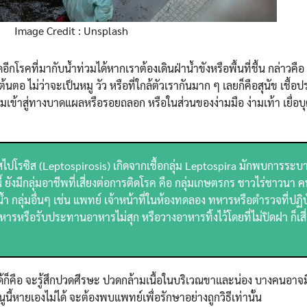
Image Credit : Unsplash
รคที่มากับน้ำท่วมได้หากเราต้องเดินฝ่าน้ำขังหรือพื้นที่ชื้น กล่าวคือ ‘
ายต้นตอ ไม่ว่าจะเป็นหมู วัว หรือที่ใกล้ตัวเรากันมาก ๆ เลยก็คือสุนัข เชื้อ
ึมเข้าสู่ทางบาดแผลหรือรอยถลอก หรือในส่วนของง่ามมือ ง่ามเท้า เยื่อบ
โตสไปโรซิส (Leptospirosis) เกิดจากเชื้อกลุ่ม Leptospira มักพบการระ
้ ยังมีกลุ่มอาชีพที่เสี่ยงต่อการติดโรค คือ กลุ่มเกษตรกร ชาวไร่ชาวนา 
ำ กลุ่มอื่นๆ เช่น แพทย์ เจ้าหน้าที่ในห้องทดลอง ทหารหรือตำรวจที่ปฏิบ
อาหารหรือรับประทานอาหารไม่สุก หรือวางอาหารทิ้งไว้โดยที่ไม่ปิดฝา ก็เสี่
ด้ก็คือ จะรู้สึกปวดศีรษะ ปวดกล้ามเนื้อในบริเวณขาและน่อง บางคนอาจม
ูนี้หายเองไม่ได้ จะต้องพบแพทย์เพื่อรักษาอย่างถูกวิธีเท่านั้น