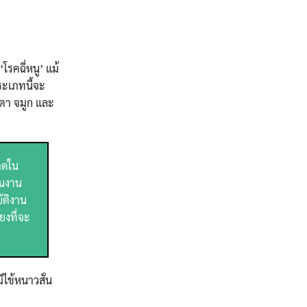
โรคฉี่หนู’ แม้
ประเภทนี้จะ
ุตา จมูก และ
บาดใน
คนงาน
ัติงาน
ยงที่จะ
ีไข้หนาวสั่น