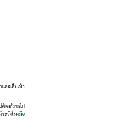
้าและเล็บเท้า
่ต้องกังวลไป
ห้ระวังโรค
มือ