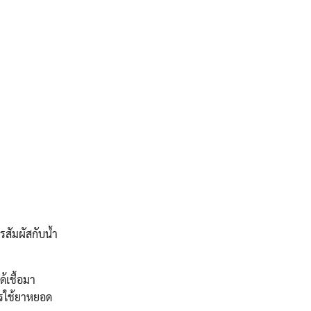
รสัมผัสกับน้ำ
้เชื้อมา
ารใช้ยาหยอด