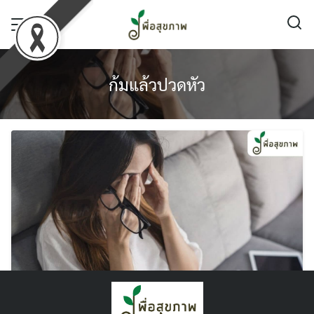
Skip
to
content
ก้มแล้วปวดหัว
ปวดหัวเวลาก้ม สาเหตุเกิดจากอะไร ? รักษา