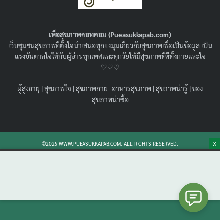
และดูแลอย่างไรให้หายปวด ?
20/04/2022
สุขภาพน่ารู้
เพื่อสุขภาพดอทคอม (Pueasukkapab.com)
ทำไมก้มแล้วปวดหัว การปวดนั้นจะบ่งบอกถึงอาการที่ร้าย
เว็บชุมชนสุขภาพที่ตั้งใจนำเสนอทุกแง่มุมเกี่ยวกับสุขภาพเพื่อเป็นข้อมูล เป็น
แรงหรือไม่ บางคนอาจมีความกังวลเรื่องนี้ มาดูสาเหตุกันว่า
แรงบันดาลใจให้กับผู้อ่านทุกเพศและทุกวัยให้มีสุขภาพที่ดีทั้งกายและใจ
ปวดหัวเวลาก้ม เกิดจากอะไรบ้าง
♡♡♡
Search
Search
ผู้สูงอายุ
|
สุขภาพใจ
|
สุขภาพกาย
|
อาหารสุขภาพ
|
สุขภาพน่ารู้
|
ของ
for:
สุขภาพน่าซื้อ
X
©2026 WWW.PUEASUKKAPAB.COM. ALL RIGHTS RESERVED.