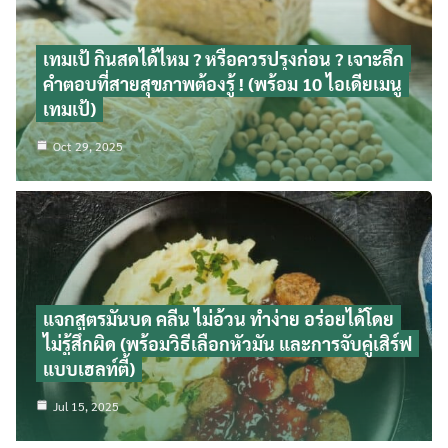
เทมเป้ กินสดได้ไหม ? หรือควรปรุงก่อน ? เจาะลึก
คำตอบที่สายสุขภาพต้องรู้ ! (พร้อม 10 ไอเดียเมนู
เทมเป้)
Oct 29, 2025
แจกสูตรมันบด คลีน ไม่อ้วน ทำง่าย อร่อยได้โดย
ไม่รู้สึกผิด (พร้อมวิธีเลือกหัวมัน และการจับคู่เสิร์ฟ
แบบเฮลท์ตี้)
Jul 15, 2025