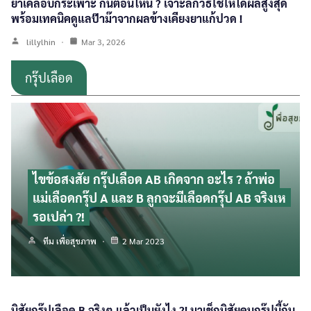
ยาเคลือบกระเพาะ กินตอนไหน ? เจาะลึกวิธีใช้ให้ได้ผลสูงสุด
พร้อมเทคนิคดูแลป๊าม๊าจากผลข้างเคียงยาแก้ปวด !
lillylhin
Mar 3, 2026
กรุ๊ปเลือด
ไขข้อสงสัย กรุ๊ปเลือด AB เกิดจาก อะไร ? ถ้าพ่อ
แม่เลือดกรุ๊ป A และ B ลูกจะมีเลือดกรุ๊ป AB จริงเห
รอเปล่า ?!
ทีม เพื่อสุขภาพ
2 Mar 2023
นิสัยกรุ๊ปเลือด B จริงๆ แล้วเป็นยังไง ?! มาเช็กนิสัยคนกรุ๊ปนี้กัน