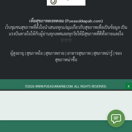
แบบไหนบ้าง ?
27/05/2021
ผู้สูงอายุ
,
สุขภาพน่ารู้
เพื่อสุขภาพดอทคอม (Pueasukkapab.com)
แจกไอเดียเมนูกล้วยหอมไมโครเวฟและ 7 เมนูจากกล้วยหอม
เว็บชุมชนสุขภาพที่ตั้งใจนำเสนอทุกแง่มุมเกี่ยวกับสุขภาพเพื่อเป็นข้อมูล เป็น
ทำง่ายๆ อร่อย ดีต่อสุขภาพ เก็บไว้ได้นาน มาตุนเป็นเสบียง
แรงบันดาลใจให้กับผู้อ่านทุกเพศและทุกวัยให้มีสุขภาพที่ดีทั้งกายและใจ
ติดครัวไว้ได้เลย
♡♡♡
Search
Search
ผู้สูงอายุ
|
สุขภาพใจ
|
สุขภาพกาย
|
อาหารสุขภาพ
|
สุขภาพน่ารู้
|
ของ
for:
สุขภาพน่าซื้อ
X
©2026 WWW.PUEASUKKAPAB.COM. ALL RIGHTS RESERVED.