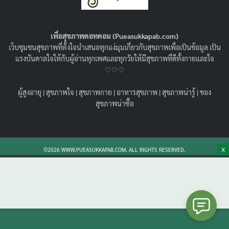
ป้องกันยังไงไม่ให้เป็นโรคนี้ !
15/08/2022
สุขภาพน่ารู้
เพื่อสุขภาพดอทคอม (Pueasukkapab.com)
ตับแข็งรักษาหายไหม มาดูคำตอบ ชวนรู้จัก ตับแข็งมีกี่ระยะ
เว็บชุมชนสุขภาพที่ตั้งใจนำเสนอทุกแง่มุมเกี่ยวกับสุขภาพเพื่อเป็นข้อมูล เป็น
สาเหตุ และปัจจัยเสี่ยงการเกิดโรค และวิธีดูแลตัวเองเมื่อเป็น
แรงบันดาลใจให้กับผู้อ่านทุกเพศและทุกวัยให้มีสุขภาพที่ดีทั้งกายและใจ
และการป้องกันโรคค่ะ
♡♡♡
Search
Search
ผู้สูงอายุ
|
สุขภาพใจ
|
สุขภาพกาย
|
อาหารสุขภาพ
|
สุขภาพน่ารู้
|
ของ
for:
สุขภาพน่าซื้อ
X
©2026 WWW.PUEASUKKAPAB.COM. ALL RIGHTS RESERVED.