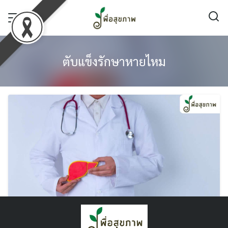
Skip
to
content
ตับแข็งรักษาหายไหม
ตับแข็งรักษาหายไหม ? โรคนี้เกิดจากอะไร มีวิธี