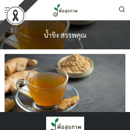
Skip
to
content
น้ำขิง สรรพคุณ
น้ำขิง สรรพคุณต่อร่างกายมีอะไรบ้าง ? ดื่มแค่