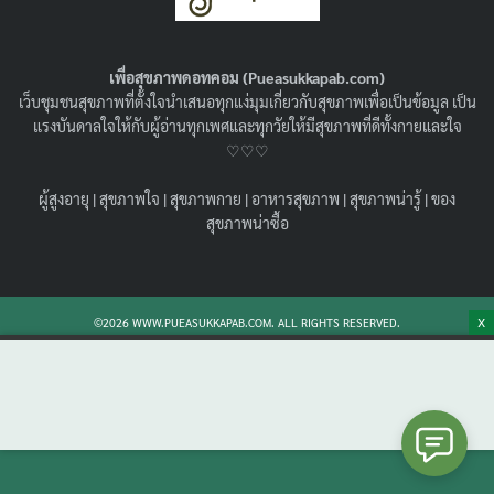
ไหนถึงได้ประโยชน์ !
06/09/2021
สุขภาพน่ารู้
เพื่อสุขภาพดอทคอม (Pueasukkapab.com)
พูดถึงน้ำขิง หลายคนคิดว่าเผ็ดร้อนจนดื่มยาก แต่รู้ไหมว่า
เว็บชุมชนสุขภาพที่ตั้งใจนำเสนอทุกแง่มุมเกี่ยวกับสุขภาพเพื่อเป็นข้อมูล เป็น
สรรพคุณของน้ำขิงมีมากมายจนต้องว้าว มาดูกันดีกว่าว่า
แรงบันดาลใจให้กับผู้อ่านทุกเพศและทุกวัยให้มีสุขภาพที่ดีทั้งกายและใจ
ประโยชน์ของน้ำขิงจะมีอะไรบ้าง
♡♡♡
Search
Search
ผู้สูงอายุ
|
สุขภาพใจ
|
สุขภาพกาย
|
อาหารสุขภาพ
|
สุขภาพน่ารู้
|
ของ
for:
สุขภาพน่าซื้อ
X
©2026 WWW.PUEASUKKAPAB.COM. ALL RIGHTS RESERVED.