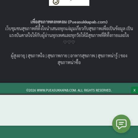
กว่าเดิมแน่นอน !
02/06/2021
สุขภาพน่ารู้
เพื่อสุขภาพดอทคอม (Pueasukkapab.com)
มาเรียนรู้ถึงประโยชน์ของกระเทียมโทนกันว่ามีอะไรบ้าง ดี
เว็บชุมชนสุขภาพที่ตั้งใจนำเสนอทุกแง่มุมเกี่ยวกับสุขภาพเพื่อเป็นข้อมูล เป็น
ต่อร่างกายอย่างไร สมุนไพรที่ไม่ว่าจะทำเป็นยา หรือ
แรงบันดาลใจให้กับผู้อ่านทุกเพศและทุกวัยให้มีสุขภาพที่ดีทั้งกายและใจ
ประกอบอาหาร ก็ดีต่อสุขภาพอย่างแน่นอน
♡♡♡
Search
Search
ผู้สูงอายุ
|
สุขภาพใจ
|
สุขภาพกาย
|
อาหารสุขภาพ
|
สุขภาพน่ารู้
|
ของ
for:
สุขภาพน่าซื้อ
X
©2026 WWW.PUEASUKKAPAB.COM. ALL RIGHTS RESERVED.