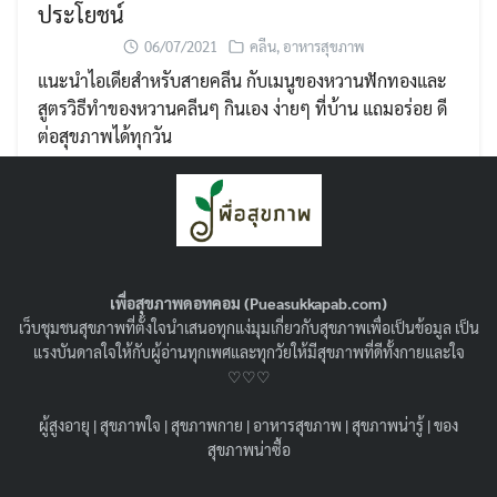
ประโยชน์
06/07/2021
คลีน
,
อาหารสุขภาพ
แนะนำไอเดียสำหรับสายคลีน กับเมนูของหวานฟักทองและ
สูตรวิธีทำของหวานคลีนๆ กินเอง ง่ายๆ ที่บ้าน แถมอร่อย ดี
ต่อสุขภาพได้ทุกวัน
Search
Search
เพื่อสุขภาพดอทคอม (Pueasukkapab.com)
for:
เว็บชุมชนสุขภาพที่ตั้งใจนำเสนอทุกแง่มุมเกี่ยวกับสุขภาพเพื่อเป็นข้อมูล เป็น
แรงบันดาลใจให้กับผู้อ่านทุกเพศและทุกวัยให้มีสุขภาพที่ดีทั้งกายและใจ
♡♡♡
ผู้สูงอายุ
|
สุขภาพใจ
|
สุขภาพกาย
|
อาหารสุขภาพ
|
สุขภาพน่ารู้
|
ของ
สุขภาพน่าซื้อ
ฟักทองเมนู 5 สูตรเด็ด กินแล้วแฮปปี้ สุขภาพดี
ไม่อ้วน