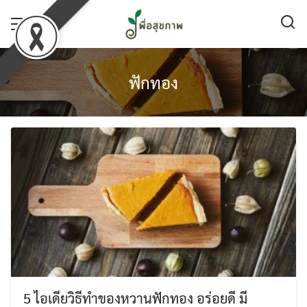
Skip
to
content
ฟักทอง
5 ไอเดียวิธีทำของหวานฟักทอง อร่อยดี มี