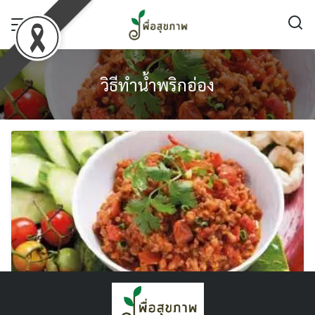
Skip
to
content
วิธีทำน้ำพริกอ่อง
น้ำพริกอ่อง วิธีทำยังไงให้อร่อย ?! ชวนสายคลีน