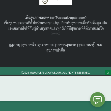
เข้าครัว ดู 5 สูตร ทำตามได้จริง !
05/03/2021
คลีน
,
อาหารสุขภาพ
เพื่อสุขภาพดอทคอม (Pueasukkapab.com)
วิธีทำน้ำพริกอ่อง 5 สูตรแบบง่ายๆ แต่อร่อยไม่มีเบื่อ เอาใจ
เว็บชุมชนสุขภาพที่ตั้งใจนำเสนอทุกแง่มุมเกี่ยวกับสุขภาพเพื่อเป็นข้อมูล เป็น
คนรักมะเขือเทศกับ น้ำพริกอ่อง วิธีทำ ที่สายคลีนต้องลอง
แรงบันดาลใจให้กับผู้อ่านทุกเพศและทุกวัยให้มีสุขภาพที่ดีทั้งกายและใจ
ทำกินได้ทุกวันแน่นอน
♡♡♡
Search
Search
ผู้สูงอายุ
|
สุขภาพใจ
|
สุขภาพกาย
|
อาหารสุขภาพ
|
สุขภาพน่ารู้
|
ของ
for:
สุขภาพน่าซื้อ
X
©2026 WWW.PUEASUKKAPAB.COM. ALL RIGHTS RESERVED.