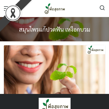
Skip
to
content
สมุนไพรแก้ปวดฟัน เหงือกบวม
7 สมุนไพรแก้ปวดฟัน ข่อย และอื่นๆ ช่วยรักษา