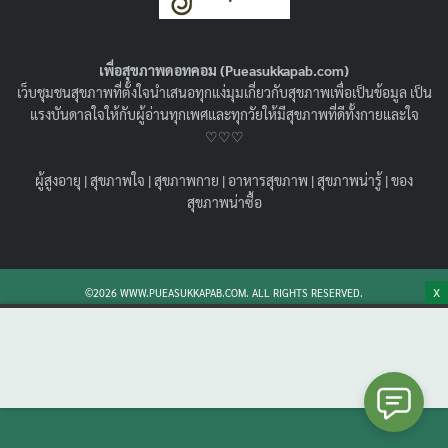
อาการปวดได้จริงไหม ?
15/03/2022
สุขภาพน่ารู้
เพื่อสุขภาพดอทคอม (Pueasukkapab.com)
ใครที่มองหาสมุนไพรแก้ปวดฟัน เหงือกบวม มาทางนี้เลย
เว็บชุมชนสุขภาพที่ตั้งใจนำเสนอทุกแง่มุมเกี่ยวกับสุขภาพเพื่อเป็นข้อมูล เป็น
เพราะเรามี สมุนไพรแก้ปวดฟัน ข่อย และอื่นๆ ที่จะช่วยให้
แรงบันดาลใจให้กับผู้อ่านทุกเพศและทุกวัยให้มีสุขภาพที่ดีทั้งกายและใจ
คุณทุเลาจากอาการปวดฟันได้
♡♡♡
Search
Search
ผู้สูงอายุ
|
สุขภาพใจ
|
สุขภาพกาย
|
อาหารสุขภาพ
|
สุขภาพน่ารู้
|
ของ
for:
สุขภาพน่าซื้อ
X
©2026 WWW.PUEASUKKAPAB.COM. ALL RIGHTS RESERVED.