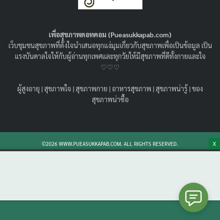
ร่างกาย
19/01/2021
กรุ๊ปเลือด
,
กรุ๊ปเลือด B
เพื่อสุขภาพดอทคอม (Pueasukkapab.com)
แนะนำอาหารกรุ๊ปบีสำหรับคนอยากกินอาหารตามกรุ๊ปเลือด
เว็บชุมชนสุขภาพที่ตั้งใจนำเสนอทุกแง่มุมเกี่ยวกับสุขภาพเพื่อเป็นข้อมูล เป็น
เลือดกรุ๊ปบีอาหาร ที่เหมาะกับเรามีอะไรบ้าง อะไรดีต่อ
แรงบันดาลใจให้กับผู้อ่านทุกเพศและทุกวัยให้มีสุขภาพที่ดีทั้งกายและใจ
ร่างกาย อะไรควรเลี่ยง มาอัปเดตได้เลย
♡♡♡
Search
Search
ผู้สูงอายุ
|
สุขภาพใจ
|
สุขภาพกาย
|
อาหารสุขภาพ
|
สุขภาพน่ารู้
|
ของ
for:
สุขภาพน่าซื้อ
X
©2026 WWW.PUEASUKKAPAB.COM. ALL RIGHTS RESERVED.