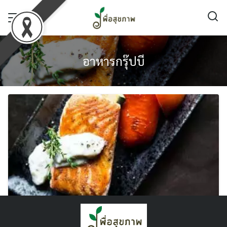
Skip
to
content
อาหารกรุ๊ปบี
รู้ยัง ?! เลือดกรุ๊ปบีอาหารแบบไหนที่ดีต่อ