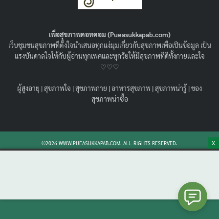
แพ้อาหารอะไรมากที่สุด !
13/12/2022
สุขภาพน่ารู้
เพื่อสุขภาพดอทคอม (Pueasukkapab.com)
แพ้อาหาร มีอะไรบ้าง ที่เราแพ้บ่อยๆ มาดูกันค่ะว่าสาเหตุ
เว็บชุมชนสุขภาพที่ตั้งใจนำเสนอทุกแง่มุมเกี่ยวกับสุขภาพเพื่อเป็นข้อมูล เป็น
ของการแพ้อาหารชนิดนั้นๆคืออะไร พร้อมรู้จัก แพ้อาหาร
แรงบันดาลใจให้กับผู้อ่านทุกเพศและทุกวัยให้มีสุขภาพที่ดีทั้งกายและใจ
อาการ และการรักษาเบื้องต้นยังไง
♡♡♡
Search
Search
ผู้สูงอายุ
|
สุขภาพใจ
|
สุขภาพกาย
|
อาหารสุขภาพ
|
สุขภาพน่ารู้
|
ของ
for:
สุขภาพน่าซื้อ
X
©2026 WWW.PUEASUKKAPAB.COM. ALL RIGHTS RESERVED.