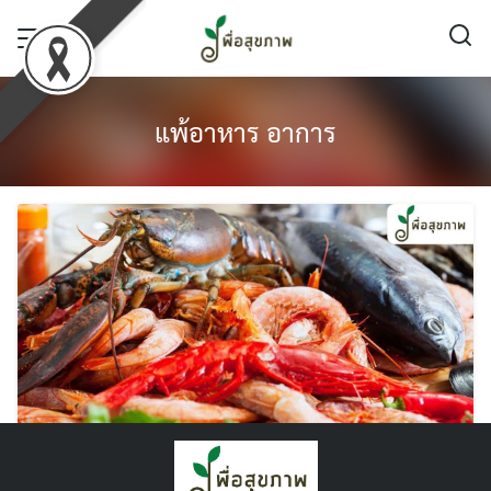
Skip
to
content
แพ้อาหาร อาการ
แพ้อาหาร มีอะไรบ้าง ? อาการเป็นยังไง ปกติคน