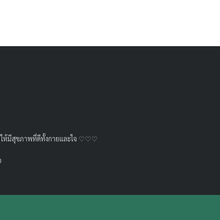
วัยให้มีสุขภาพที่ดีทั้งกายและใจ ♡♡♡
อ