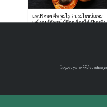
แอปริคอต คือ อะไร ? ประโยชน์เยอะ
แค่ไหน รู้จักผลไม้ที่ถูกเลือกให้เป็นหนึ่ง
ในสีของปี 2024 กัน !
02/04/2024
สุขภาพน่ารู้
แอปริคอต คือ อะไร ชวนมารู้จักผลไม้หน้าตา
คล้ายพีช กัน แอปริคอท คือสีอะไร มีประโยชน์ยัง
ไง มีข้อควรระวังในการกินหรือไม่ กินแบบไหนได้
บ้าง
เว็บชุมชนสุขภาพที่ตั้งใจนำเสนอทุกแ