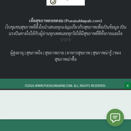
รู้จักผลไม้ที่ถูกเลือกให้เป็นหนึ่งในสีของปี 2024
กัน !
02/04/2024
สุขภาพน่ารู้
เพื่อสุขภาพดอทคอม (Pueasukkapab.com)
เว็บชุมชนสุขภาพที่ตั้งใจนำเสนอทุกแง่มุมเกี่ยวกับสุขภาพเพื่อเป็นข้อมูล เป็น
แอปริคอต คือ อะไร ชวนมารู้จักผลไม้หน้าตาคล้ายพีช กัน
แรงบันดาลใจให้กับผู้อ่านทุกเพศและทุกวัยให้มีสุขภาพที่ดีทั้งกายและใจ
แอปริคอท คือสีอะไร มีประโยชน์ยังไง มีข้อควรระวังในการ
♡♡♡
กินหรือไม่ กินแบบไหนได้บ้าง
Search
Search
ผู้สูงอายุ
|
สุขภาพใจ
|
สุขภาพกาย
|
อาหารสุขภาพ
|
สุขภาพน่ารู้
|
ของ
for:
สุขภาพน่าซื้อ
X
©2026 WWW.PUEASUKKAPAB.COM. ALL RIGHTS RESERVED.