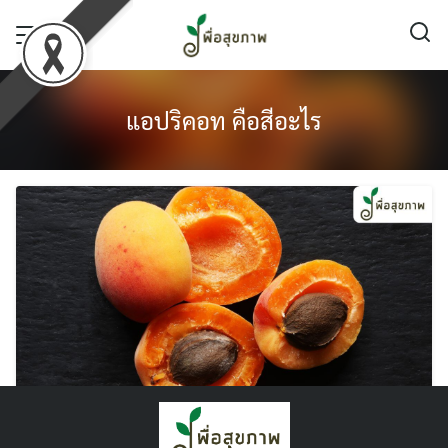
Skip
to
content
แอปริคอท คือสีอะไร
แอปริคอต คือ อะไร ? ประโยชน์เยอะแค่ไหน