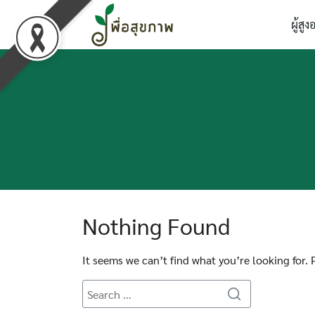
Skip
ผู้สูง
to
content
Nothing Found
It seems we can’t find what you’re looking for.
Search
Search
for: