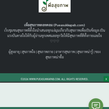
เพื่อสุขภาพดอทคอม (Pueasukkapab.com)
เว็บชุมชนสุขภาพที่ตั้งใจนำเสนอทุกแง่มุมเกี่ยวกับสุขภาพเพื่อเป็นข้อมูล เป็น
แรงบันดาลใจให้กับผู้อ่านทุกเพศและทุกวัยให้มีสุขภาพที่ดีทั้งกายและใจ
♡♡♡
ผู้สูงอายุ
|
สุขภาพใจ
|
สุขภาพกาย
|
อาหารสุขภาพ
|
สุขภาพน่ารู้
|
ของ
ฟิลเลอร์เพิ่มขนาด HA Filler คืออะไร ?
สุขภาพน่าซื้อ
ปลอดภัยหรือไม่ ? เหมาะกับใครบ้าง ?
09/06/2026
สุขภาพน่ารู้
เจาะลึกขั้นตอนการดูแลตัวเองก่อน-หลังฉีด ฟิลเลอร์เพิ่ม
X
©2026 WWW.PUEASUKKAPAB.COM. ALL RIGHTS RESERVED.
ขนาด HA สำหรับผู้ชาย พร้อมเปรียบเทียบข้อดี-ข้อจำกัด
อย่างตรงไปตรงมาเทียบกับวิธีผ่าตัดใหญ่และฉีดไขมัน