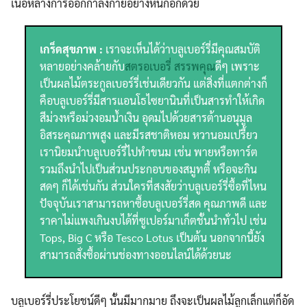
เนื้อหลางการออกกำลังกายอย่างหนักอีกด้วย
เกร็ดสุขภาพ :
เราจะเห็นได้ว่าบลูเบอร์รี่มีคุณสมบัติ
หลายอย่างคล้ายกับ
สตรอเบอรี่ สรรพคุณ
ดีๆ เพราะ
เป็นผลไม้ตระกูลเบอร์รี่เช่นเดียวกัน แต่สิ่งที่แตกต่างก็
คือบลูเบอร์รี่มีสารแอนโธไซยานินที่เป็นสารทำให้เกิด
สีม่วงหรือม่วงอมน้ำเงิน อุดมไปด้วยสารต้านอนุมูล
อิสระคุณภาพสูง และมีรสชาติหอม หวานอมเปรี้ยว
เรานิยมนำบลูเบอร์รี่ไปทำขนม เช่น พายหรือทาร์ต
รวมถึงนำไปเป็นส่วนประกอบของสมูทตี้ หรือจะกิน
สดๆ ก็ได้เช่นกัน ส่วนใครที่สงสัยว่าบลูเบอร์รี่ซื้อที่ไหน
ปัจจุบันเราสามารถหาซื้อบลูเบอร์รี่สด คุณภาพดี และ
ราคาไม่แพงเกินงบได้ที่ซูเปอร์มาเก็ตชั้นนำทั่วไป เช่น
Tops, Big C หรือ Tesco Lotus เป็นต้น นอกจากนี้ยัง
สามารถสั่งซื้อผ่านช่องทางออนไลน์ได้ด้วยนะ
บลูเบอร์รี่ประโยชน์ดีๆ นั้นมีมากมาย ถึงจะเป็นผลไม้ลูกเล็กแต่ก็อัด