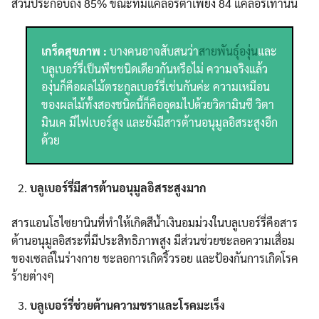
ส่วนประกอบถึง 85% ขณะที่มีแคลอรี่ต่ำเพียง 84 แคลอรี่เท่านั้น
เกร็ดสุขภาพ :
บางคนอาจสับสนว่า
สายพันธุ์องุ่น
และ
บลูเบอร์รี่เป็นพืชชนิดเดียวกันหรือไม่ ความจริงแล้ว
องุ่นก็คือผลไม้ตระกูลเบอร์รี่เช่นกันค่ะ ความเหมือน
ของผลไม้ทั้งสองชนิดนี้ก็คืออุดมไปด้วยวิตามินซี วิตา
มินเค มีไฟเบอร์สูง และยังมีสารต้านอนุมูลอิสระสูงอีก
ด้วย
บลูเบอร์รี่มีสารต้านอนุมูลอิสระสูงมาก
สารแอนโธไซยานินที่ทำให้เกิดสีน้ำเงินอมม่วงในบลูเบอร์รี่คือสาร
ต้านอนุมูลอิสระที่มีประสิทธิภาพสูง มีส่วนช่วยชะลอความเสื่อม
ของเซลล์ในร่างกาย ชะลอการเกิดริ้วรอย และป้องกันการเกิดโรค
ร้ายต่างๆ
บลูเบอร์รี่ช่วยต้านความชราและโรคมะเร็ง