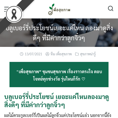
Skip
to
content
บลูเบอร์รี่ประโยชน์เยอะแค่ไหน ลองมาดูสิ่ง
ดีๆ ที่มีค่ากว่าลูกจิ๋วๆ
13/07/2021
ทีม เพื่อสุขภาพ
สุขภาพน่ารู้
“
เพื่อสุขภาพ” ชุมชนสุขภาพ เรื่องราวตรงใจ ตอบ
โจทย์ทุกช่วงวัย รุ่นไหนก็รัก ♡
บลูเบอร์รี่ประโยชน์ เยอะแค่ไหนลองมาดู
สิ่งดีๆ ที่มีค่ากว่าลูกจิ๋วๆ
ผลไม้ตระกูลเบอร์รี่เป็นผลไม้ลูกจิ๋วแต่ประโยชน์แจ๋ว นอกจากนี้ยัง