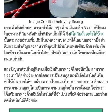
Image Credit : thelovelylife.org
การเพิ่มโซเดียมสามารถทำได้ง่ายๆ เพียงเติมเกลือ 3 อย่างคีโตลง
ในอาหารที่กิน หรือกินถั่วที่มีรสเค็มก็ได้ ซึ่ง
คีโตกินถั่วอะไรได้บ้าง
นั้นสามารถอ่านเพิ่มเติมในบทความของเราได้เลย นอกจากนี้อย่า
ลืมความสำคัญของอาหารที่อุดมไปด้วยโพแทสเซียมด้วย เช่น ผัก
ใบเขียว เนื่องจากโดยทั่วไปหากโซเดียมต่ำระดับโพแทสเซียมก็จะ
ลดลงเช่นกัน
และปัญหาส่วนใหญ่ที่พบเมื่อเริ่มกินอาหารคีโตเจนิกนั้น สามารถ
บรรเทาได้อย่างง่ายดายโดยการปรับสมดุลของอิเล็กโทรไลต์เพื่อ
ทำให้ร่างกายไม่ขาดน้ำ เพราะในขณะที่ร่างกายของเราเปลี่ยนจาก
Search
การเผาผลาญกลูโคสเป็นการเผาผลาญไขมัน เราต้องแน่ใจว่าเรา
Search
for:
ได้เสริมอาหารด้วยอิเล็กโทรไลต์ที่จำเป็น เพื่อดีต่อร่างกายและช่วย
ลดน้ำหนักได้ดีด้วยค่ะ