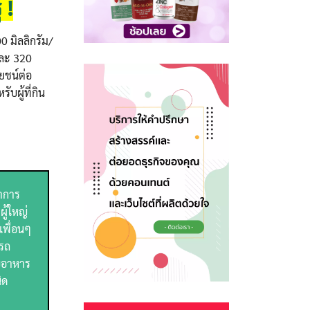
 !
 มิลลิกรัม/
และ 320
โยชน์ต่อ
ผู้ที่กิน
่าการ
ู้ใหญ่
เพื่อนๆ
ารถ
ับอาหาร
ิด