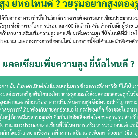
 ยี่ห้อไหนดี ? วัยรุ่นอยากสูงต้องรู้
ด้รับจากอาหารเท่านั้น ในวัยเด็ก ร่างกายต้องการแคลเซียมประมาณ 200
วัยรุ่น ซึ่งมีความต้องการประมาณ 400 มิลลิกรัม/วัน สำหรับเด็กผู้ชาย 
จักกับอาหารเสริมเพิ่มความสูง แคลเซียมเพิ่มความสูง ยี่ห้อไหนดีที่มีประ
มาณ และช่องทางการซื้อออนไลน์ นอกจากนี้ยังมีคำแนะนำพิเศษสำหรับ
ม แคลเซียมเพิ่มความสูง ยี่ห้อไหนดี ?
ยนั้น ยังคงดำเนินต่อไปในคนหนุ่มสาว ซึ่งผลการศึกษาวิจัยชี้ให้เห็นว
ส่งผลต่อการเจริญเติบโตของโครงกระดูกและยังส่งผลต่อมวลกระดูกในวัยผ
อุดมด้วยแคลเซียมหรืออาหารเสริมเพิ่มความสูง จึงมีความสำคัญ เพราะ
หาสุขภาพที่เกี่ยวข้องกับกระดูกอ่อนแอ ในกรณีของเด็ก ก็อาจจะไม่สาม
ู้ใหญ่ ก็อาจมีมวลกระดูกต่ำ ซึ่งเป็นปัจจัยเสี่ยงต่อโรคกระดูกพรุน สำหร
น ให้พิจารณาสารประกอบแคลเซียมที่ใช้ในอาหารเสริม สารประกอบแต่ละชน
กัน โดยสังเกตจากข้อความที่ฉลากว่าเป็น แคลเซียมคาร์บอเนต (มีธาตุ