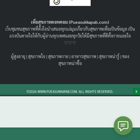
ต้องดูแลตัวเองยังไงบ้าง ?!
06/12/2022
สุขภาพน่ารู้
เพื่อสุขภาพดอทคอม (Pueasukkapab.com)
กระดูกคอเสื่อม อาการ เป็นยังไง รักษาได้หรือไม่ พร้อม
เว็บชุมชนสุขภาพที่ตั้งใจนำเสนอทุกแง่มุมเกี่ยวกับสุขภาพเพื่อเป็นข้อมูล เป็น
แนะนำ กระดูกคอเสื่อม รักษาที่ไหนดี ใครอยากรู้ว่าตัวเอง
แรงบันดาลใจให้กับผู้อ่านทุกเพศและทุกวัยให้มีสุขภาพที่ดีทั้งกายและใจ
กระดูกคอเสื่อม ไหม เข้ามาเช็คกันเลย
♡♡♡
Search
Search
ผู้สูงอายุ
|
สุขภาพใจ
|
สุขภาพกาย
|
อาหารสุขภาพ
|
สุขภาพน่ารู้
|
ของ
for:
สุขภาพน่าซื้อ
X
©2026 WWW.PUEASUKKAPAB.COM. ALL RIGHTS RESERVED.