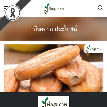
Skip
to
content
กล้วยตาก ประโยชน์
กล้วยตากธรรมชาติ น้ำตาลเยอะแค่ไหน ? กี่