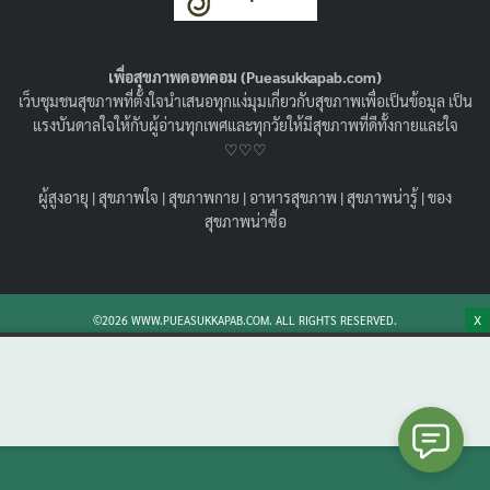
แคลอรี่ กินแล้วอ้วนหรือเปล่า ?! รู้จักกล้วยตาก
พร้อมวิธีทำง่ายๆ ที่บ้านกัน !
06/05/2024
สุขภาพน่ารู้
เพื่อสุขภาพดอทคอม (Pueasukkapab.com)
เว็บชุมชนสุขภาพที่ตั้งใจนำเสนอทุกแง่มุมเกี่ยวกับสุขภาพเพื่อเป็นข้อมูล เป็น
ชวนทำ กล้วยตากธรรมชาติ ทำยังไง กล้วยตาก ประโยชน์ มี
แรงบันดาลใจให้กับผู้อ่านทุกเพศและทุกวัยให้มีสุขภาพที่ดีทั้งกายและใจ
มากไหม กล้วยตาก กี่แคล สามารถทานเป็นอาหารเพื่อ
♡♡♡
สุขภาพได้ไหม มาหาคำตอบกัน
Search
Search
ผู้สูงอายุ
|
สุขภาพใจ
|
สุขภาพกาย
|
อาหารสุขภาพ
|
สุขภาพน่ารู้
|
ของ
for:
สุขภาพน่าซื้อ
X
©2026 WWW.PUEASUKKAPAB.COM. ALL RIGHTS RESERVED.