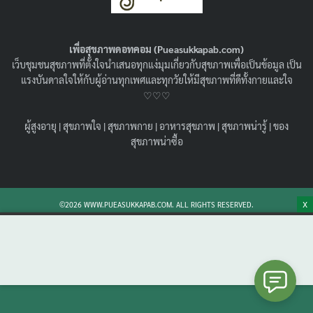
เวลาไม่นาน !
12/04/2023
วัยทำงาน
,
สุขภาพกาย
เพื่อสุขภาพดอทคอม (Pueasukkapab.com)
รวม ท่าออกกำลังขาย ขา ให้ต้นขาเฟิร์มกระชับ แนะนำ ท่า
เว็บชุมชนสุขภาพที่ตั้งใจนำเสนอทุกแง่มุมเกี่ยวกับสุขภาพเพื่อเป็นข้อมูล เป็น
ลดขาเบียด 8 ท่า ทำตามได้ง่ายๆ ที่บ้าน ไม่ต้องมีอุปรณ์ก็
แรงบันดาลใจให้กับผู้อ่านทุกเพศและทุกวัยให้มีสุขภาพที่ดีทั้งกายและใจ
ทำได้ เห็นผลจริง
♡♡♡
Search
Search
ผู้สูงอายุ
|
สุขภาพใจ
|
สุขภาพกาย
|
อาหารสุขภาพ
|
สุขภาพน่ารู้
|
ของ
for:
สุขภาพน่าซื้อ
X
©2026 WWW.PUEASUKKAPAB.COM. ALL RIGHTS RESERVED.