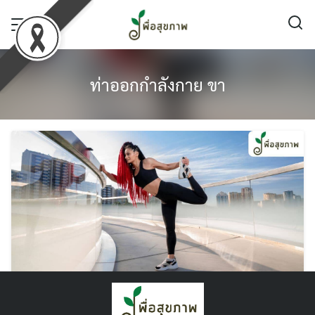
Skip
to
content
ท่าออกกำลังกาย ขา
รวม ท่าลดขาเบียด ทำตามง่าย เห็นผลจริงใน