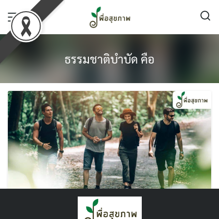
Skip
to
content
ธรรมชาติบําบัด คือ
ธรรมชาติบำบัด คือ อะไร ? ดียังไง ทำไม