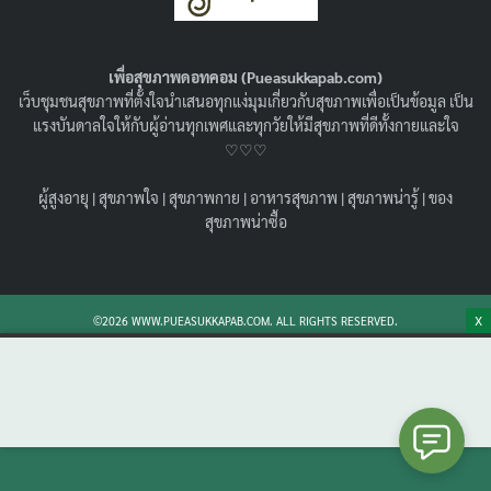
ธรรมชาติถึงช่วยเยียวยาความเจ็บป่วยของเราได้
!
26/06/2023
สุขภาพน่ารู้
เพื่อสุขภาพดอทคอม (Pueasukkapab.com)
เว็บชุมชนสุขภาพที่ตั้งใจนำเสนอทุกแง่มุมเกี่ยวกับสุขภาพเพื่อเป็นข้อมูล เป็น
ธรรมชาติบำบัด คือ อะไร ช่วยเยียวยาความเจ็บป่วยได้ยังไง
แรงบันดาลใจให้กับผู้อ่านทุกเพศและทุกวัยให้มีสุขภาพที่ดีทั้งกายและใจ
ธรรมชาติบำบัด หรือ นิเวศบำบัดมีอะไรบ้าง มีประโยชน์
♡♡♡
อย่างไร และการนำไปใช้ในชีวิตประจำวัน
Search
Search
ผู้สูงอายุ
|
สุขภาพใจ
|
สุขภาพกาย
|
อาหารสุขภาพ
|
สุขภาพน่ารู้
|
ของ
for:
สุขภาพน่าซื้อ
X
©2026 WWW.PUEASUKKAPAB.COM. ALL RIGHTS RESERVED.