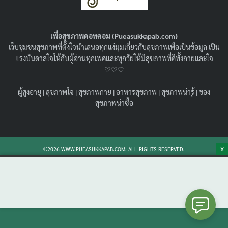
ราคาไม่แรง !
24/02/2023
ของสุขภาพน่าซื้อ
เพื่อสุขภาพดอทคอม (Pueasukkapab.com)
แนะนำ น้ำมันงา ยี่ห้อไหนดี 7 ยี่ห้อ ราคาดี มีคุณภาพ ทำ
เว็บชุมชนสุขภาพที่ตั้งใจนำเสนอทุกแง่มุมเกี่ยวกับสุขภาพเพื่อเป็นข้อมูล เป็น
อาหารอร่อย ทั้งน้ำมันงา เกาหลี จีน ญี่ปุ่น และของไทย มา
แรงบันดาลใจให้กับผู้อ่านทุกเพศและทุกวัยให้มีสุขภาพที่ดีทั้งกายและใจ
เลือกซื้อน้ำมันงาเพื่อสุขภาพกัน
♡♡♡
Search
Search
ผู้สูงอายุ
|
สุขภาพใจ
|
สุขภาพกาย
|
อาหารสุขภาพ
|
สุขภาพน่ารู้
|
ของ
for:
สุขภาพน่าซื้อ
X
©2026 WWW.PUEASUKKAPAB.COM. ALL RIGHTS RESERVED.