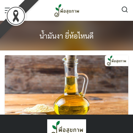
Skip
to
content
น้ำมันงา ยี่ห้อไหนดี
ซื้อ น้ำมันงา ยี่ห้อไหนดี ? รวม 7 ยี่ห้อคุณภาพดี