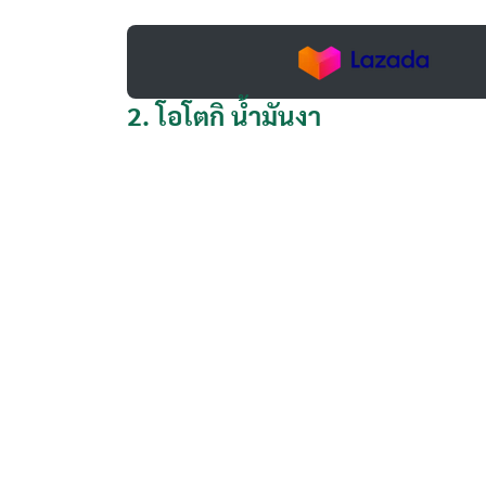
2.
โอโตกิ น้ำมันงา