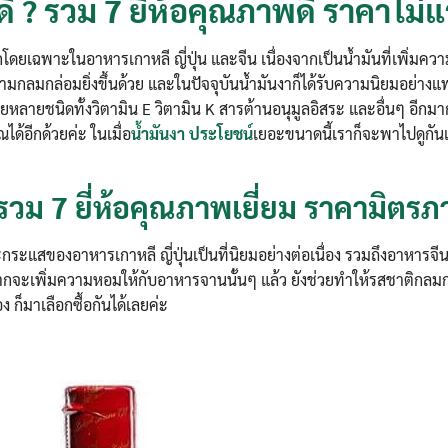
นดี ? รวม 7 ยี่ห้อคุณภาพดี ราคาไม่แ
กโดยเฉพาะในอาหารเกาหลี ญี่ปุ่น และจีน เนื่องจากเป็นน้ำมันที่เพิ่มคว
มกลมกล่อมยิ่งขึ้นด้วย และในปัจจุบันน้ำมันงาก็ได้รับความนิยมอย่าง
กายหลายชนิดทั้งวิตามิน E วิตามิน K สารต้านอนุมูลอิสระ และอื่นๆ อี
้อีกด้วยค่ะ ในเมื่อ
น้ำมันงา ประโยชน์
เยอะขนาดนี้เราก็จะพาไปดูกันเ
? รวม 7 ยี่ห้อคุณภาพเยี่ยม ราคามิตร
ะแสของอาหารเกาหลี ญี่ปุ่นเป็นที่นิยมอย่างต่อเนื่อง รวมถึงอาหารจีนที
ากจะเพิ่มความหอมให้กับอาหารจานนั้นๆ แล้ว ยังช่วยทำให้รสชาติกลมก
 ก็มาเลือกซื้อกันได้เลยค่ะ