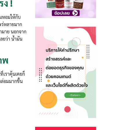
รง !
ามหอมให้กับ
แพร่หลายมาก
กมากมาย นอกจาก
ลยว่า น้ำมัน
ภาพ
่เราคุ้นเคยก็
ล่อมมากขึ้น