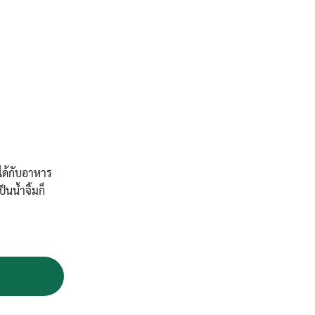
้ได้กับอาหาร
นน้ำจิ้มก็