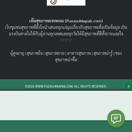
พร้อมวิธีดูแลตัวเองให้ห่างไกลความเสี่ยง
16/08/2022
สุขภาพน่ารู้
เพื่อสุขภาพดอทคอม (Pueasukkapab.com)
ชวนเพื่อนๆมารู้จักกับ เบาหวาน ลงเท้า เกิดจากอะไร แนะนำ
เว็บชุมชนสุขภาพที่ตั้งใจนำเสนอทุกแง่มุมเกี่ยวกับสุขภาพเพื่อเป็นข้อมูล เป็น
วิธีสังเกตุ เบาหวานลงเท้า อาการ วิธีดูแลผู้ป่วย และการเลี่ยง
แรงบันดาลใจให้กับผู้อ่านทุกเพศและทุกวัยให้มีสุขภาพที่ดีทั้งกายและใจ
ปัจจัยเสี่ยงโรคค่ะ
♡♡♡
Search
Search
ผู้สูงอายุ
|
สุขภาพใจ
|
สุขภาพกาย
|
อาหารสุขภาพ
|
สุขภาพน่ารู้
|
ของ
for:
สุขภาพน่าซื้อ
X
©2026 WWW.PUEASUKKAPAB.COM. ALL RIGHTS RESERVED.