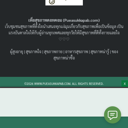
พร้อมทิปส์ลดเครียด ลดโรค !
21/11/2022
สุขภาพน่ารู้
เพื่อสุขภาพดอทคอม (Pueasukkapab.com)
ชวนรู้จัก โรคที่เกิดจากความเครียด 20 โรค มีอะไรบ้าง โรคที่
เว็บชุมชนสุขภาพที่ตั้งใจนำเสนอทุกแง่มุมเกี่ยวกับสุขภาพเพื่อเป็นข้อมูล เป็น
เกิดจากความเครียด ร้ายแรงหรือไม่ พร้อมบอกวิธีลด
แรงบันดาลใจให้กับผู้อ่านทุกเพศและทุกวัยให้มีสุขภาพที่ดีทั้งกายและใจ
ความเครียดค่ะ
♡♡♡
Search
Search
ผู้สูงอายุ
|
สุขภาพใจ
|
สุขภาพกาย
|
อาหารสุขภาพ
|
สุขภาพน่ารู้
|
ของ
for:
สุขภาพน่าซื้อ
X
©2026 WWW.PUEASUKKAPAB.COM. ALL RIGHTS RESERVED.