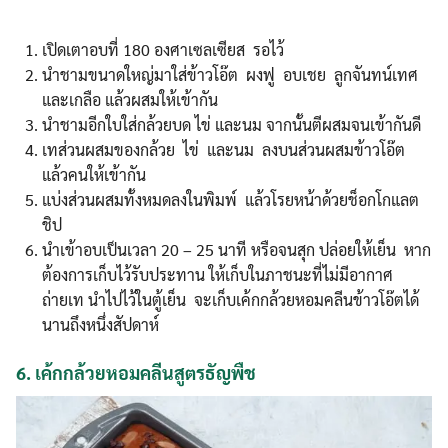
เปิดเตาอบที่ 180 องศาเซลเซียส รอไว้
นำชามขนาดใหญ่มาใส่ข้าวโอ๊ต ผงฟู อบเชย ลูกจันทน์เทศ
และเกลือ แล้วผสมให้เข้ากัน
นำชามอีกใบใส่กล้วยบด ไข่ และนม จากนั้นตีผสมจนเข้ากันดี
เทส่วนผสมของกล้วย ไข่ และนม ลงบนส่วนผสมข้าวโอ๊ต
แล้วคนให้เข้ากัน
แบ่งส่วนผสมทั้งหมดลงในพิมพ์ แล้วโรยหน้าด้วยช็อกโกแลต
ชิป
นำเข้าอบเป็นเวลา 20 – 25 นาที หรือจนสุก ปล่อยให้เย็น หาก
ต้องการเก็บไว้รับประทาน ให้เก็บในภาชนะที่ไม่มีอากาศ
ถ่ายเท นำไปไว้ในตู้เย็น จะเก็บเค้กกล้วยหอมคลีนข้าวโอ๊ตได้
นานถึงหนึ่งสัปดาห์
6.
เค้กกล้วยหอมคลีนสูตรธัญพืช