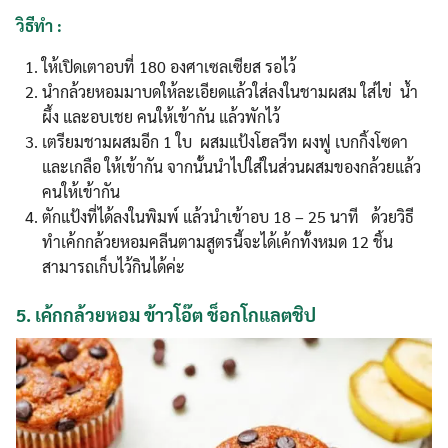
วิธีทำ :
ให้เปิดเตาอบที่ 180 องศาเซลเซียส รอไว้
นำกล้วยหอมมาบดให้ละเอียดแล้วใส่ลงในชามผสม ใส่ไข่ น้ำ
ผึ้ง และอบเชย คนให้เข้ากัน แล้วพักไว้
เตรียมชามผสมอีก 1 ใบ ผสมแป้งโฮลวีท ผงฟู เบกกิ้งโซดา
Search
และเกลือ ให้เข้ากัน จากนั้นนำไปใส่ในส่วนผสมของกล้วยแล้ว
Search
for:
คนให้เข้ากัน
ตักแป้งที่ได้ลงในพิมพ์ แล้วนำเข้าอบ 18 – 25 นาที ด้วยวิธี
ทำเค้กกล้วยหอมคลีนตามสูตรนี้จะได้เค้กทั้งหมด 12 ชิ้น
สามารถเก็บไว้กินได้ค่ะ
5.
เค้กกล้วยหอม ข้าวโอ๊ต ช็อกโกแลตชิป