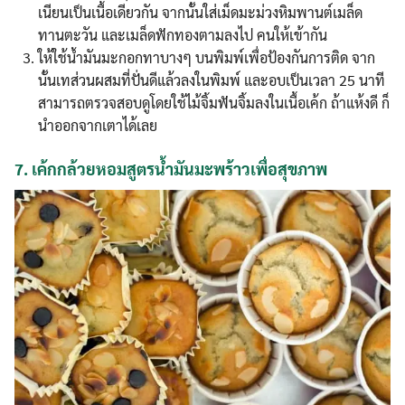
เนียนเป็นเนื้อเดียวกัน จากนั้นใส่เม็ดมะม่วงหิมพานต์เมล็ด
ทานตะวัน และเมล็ดฟักทองตามลงไป คนให้เข้ากัน
ให้ใช้น้ำมันมะกอกทาบางๆ บนพิมพ์เพื่อป้องกันการติด จาก
นั้นเทส่วนผสมที่ปั่นดีแล้วลงในพิมพ์ และอบเป็นเวลา 25 นาที
สามารถตรวจสอบดูโดยใช้ไม้จิ้มฟันจิ้มลงในเนื้อเค้ก ถ้าแห้งดี ก็
นำออกจากเตาได้เลย
7.
เค้กกล้วยหอมสูตรน้ำมันมะพร้าวเพื่อสุขภาพ