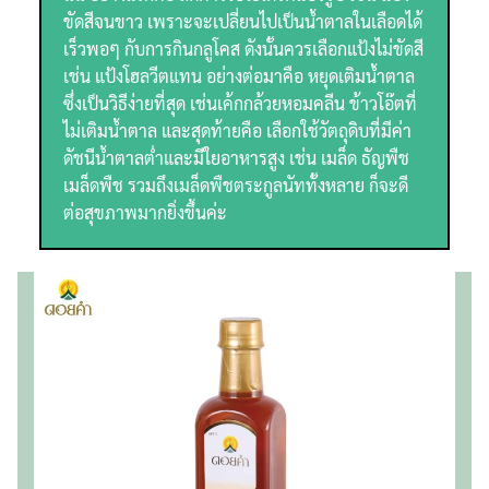
ขัดสีจนขาว เพราะจะเปลี่ยนไปเป็นน้ำตาลในเลือดได้
เร็วพอๆ กับการกินกลูโคส ดังนั้นควรเลือกแป้งไม่ขัดสี
เช่น แป้งโฮลวีตแทน อย่างต่อมาคือ หยุดเติมน้ำตาล
ซึ่งเป็นวิธีง่ายที่สุด เช่นเค้กกล้วยหอมคลีน ข้าวโอ๊ตที่
ไม่เติมน้ำตาล และสุดท้ายคือ เลือกใช้วัตถุดิบที่มีค่า
ดัชนีน้ำตาลต่ำและมีใยอาหารสูง เช่น เมล็ด ธัญพืช
เมล็ดพืช รวมถึงเมล็ดพืชตระกูลนัททั้งหลาย ก็จะดี
ต่อสุขภาพมากยิ่งขึ้นค่ะ