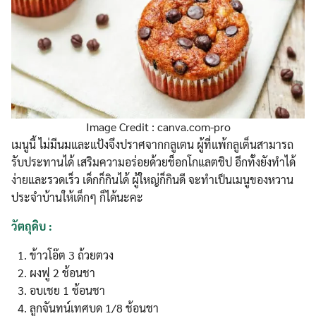
Image Credit : canva.com-pro
เมนูนี้ ไม่มีนมและแป้งจึงปราศจากกลูเตน ผู้ที่แพ้กลูเต็นสามารถ
รับประทานได้ เสริมความอร่อยด้วยช็อกโกแลตชิป อีกทั้งยังทำได้
ง่ายและรวดเร็ว เด็กก็กินได้ ผู้ใหญ่ก็กินดี จะทำเป็นเมนูของหวาน
ประจำบ้านให้เด็กๆ ก็ได้นะคะ
วัตถุดิบ :
ข้าวโอ๊ต 3 ถ้วยตวง
ผงฟู 2 ช้อนชา
อบเชย 1 ช้อนชา
ลูกจันทน์เทศบด 1/8 ช้อนชา