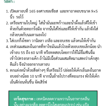
วิธีทำ :
เปิดเตาอบที่ 165 องศาเซลเซียส และทาถาดอบขนาด 9×5
นิ้ว รอไว้
เตรียมชามใบใหญ่ ใส่น้ำมันมะพร้าวและน้ำผึ้งแล้วตีให้เข้า
ด้วยกันด้วยตะกร้อมือ จากนั้นใส่ไข่และตีให้เข้ากัน แล้วจึงใส่
กล้วยบดกับนมตามลงไป
ใส่เบกกิ้งโซดา วานิลลา เกลือ และอบเชย แล้วคนให้เข้ากัน
เทส่วนผสมลงในถาดที่ทาไขมันแล้วโรยด้วยอบเชยเล็กน้อย นำ
เข้าอบ 55 ถึง 60 นาที หรือทดสอบโดยการใช้ไม้จิ้มฟันจิ้ม
เข้าไปตรงกลางเค้ก ถ้าไม่มีเนื้อส่วนผสมติดมาแสดงว่าเค้กสุก
ดีแล้ว จึงนำออกจากเตาอบ
ตกแต่งหน้าด้วยสิ่งต่างๆ ที่เตรียมไว้ ปล่อยให้เค้กเย็นลงในถาด
อบอย่างน้อย 10 นาที จากนั้นย้ายไปวางที่ตะแกรง พักให้เค้ก
เย็นดีก่อนหั่นชิ้น จัดเสิร์ฟ
เกร็ดสุขภาพ :
เทคนิคลดความหวานในอาหารคลีน
นั้น อย่างแรกคือ ลดคาร์โบไฮเดรตแปรรูป เช่น แป้ง