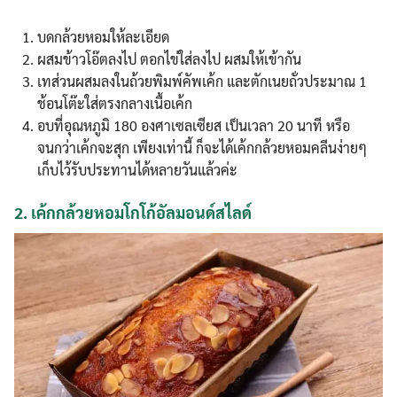
บดกล้วยหอมให้ละเอียด
ผสมข้าวโอ๊ตลงไป ตอกไข่ใส่ลงไป ผสมให้เข้ากัน
เทส่วนผสมลงในถ้วยพิมพ์คัพเค้ก และตักเนยถั่วประมาณ 1
ช้อนโต๊ะใส่ตรงกลางเนื้อเค้ก
อบที่อุณหภูมิ 180 องศาเซลเซียส เป็นเวลา 20 นาที หรือ
จนกว่าเค้กจะสุก เพียงเท่านี้ ก็จะได้เค้กกล้วยหอมคลีนง่ายๆ
เก็บไว้รับประทานได้หลายวันแล้วค่ะ
2.
เค้กกล้วยหอมโกโก้อัลมอนด์สไลด์