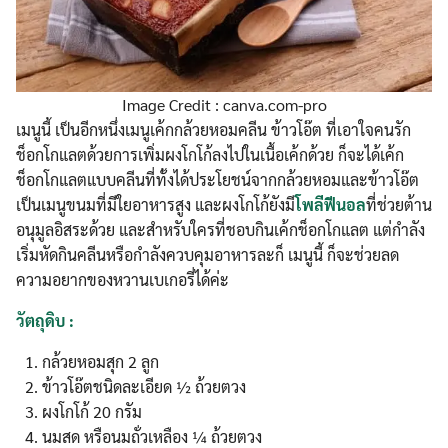
Image Credit : canva.com-pro
เมนูนี้ เป็นอีกหนึ่งเมนูเค้กกล้วยหอมคลีน ข้าวโอ๊ต ที่เอาใจคนรัก
ช็อกโกแลตด้วยการเพิ่มผงโกโก้ลงไปในเนื้อเค้กด้วย ก็จะได้เค้ก
ช็อกโกแลตแบบคลีนที่ทั้งได้ประโยชน์จากกล้วยหอมและข้าวโอ๊ต
เป็นเมนูขนมที่มีใยอาหารสูง และผงโกโก้ยังมี
โพลีฟีนอล
ที่ช่วยต้าน
อนุมูลอิสระด้วย และสำหรับใครที่ชอบกินเค้กช็อกโกแลต แต่กำลัง
เริ่มหัดกินคลีนหรือกำลังควบคุมอาหารละก็ เมนูนี้ ก็จะช่วยลด
ความอยากของหวานเบเกอรี่ได้ค่ะ
วัตถุดิบ :
กล้วยหอมสุก 2 ลูก
ข้าวโอ๊ตชนิดละเอียด ½ ถ้วยตวง
ผงโกโก้ 20 กรัม
นมสด หรือนมถั่วเหลือง ¼ ถ้วยตวง