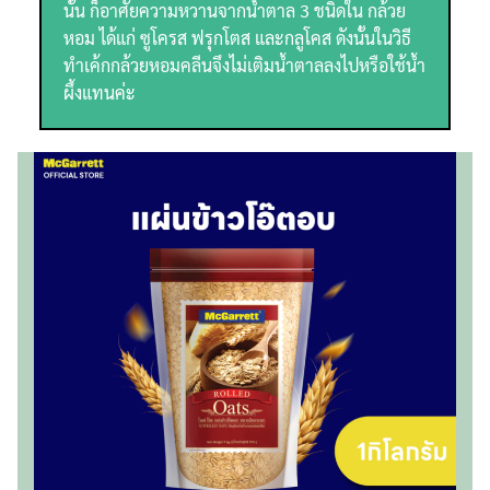
นั้น ก็อาศัยความหวานจากน้ำตาล 3 ชนิดใน กล้วย
หอม ได้แก่ ซูโครส ฟรุกโตส และกลูโคส ดังนั้นในวิธี
ทำเค้กกล้วยหอมคลีนจึงไม่เติมน้ำตาลลงไปหรือใช้น้ำ
ผึ้งแทนค่ะ