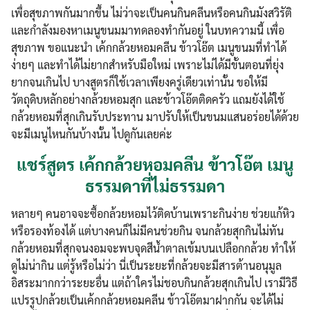
เพื่อสุขภาพกันมากขึ้น ไม่ว่าจะเป็นคนกินคลีนหรือคนกินมังสวิรัติ
และกำลังมองหาเมนูขนมมาทดลองทำกันอยู่ ในบทความนี้ เพื่อ
สุขภาพ ขอแนะนำ เค้กกล้วยหอมคลีน ข้าวโอ๊ต เมนูขนมที่ทำได้
ง่ายๆ และทำได้ไม่ยากสำหรับมือใหม่ เพราะไม่ได้มีขั้นตอนที่ยุ่ง
ยากจนเกินไป บางสูตรก็ใช้เวลาเพียงครู่เดียวเท่านั้น ขอให้มี
วัตถุดิบหลักอย่างกล้วยหอมสุก และข้าวโอ๊ตติดครัว แถมยังได้ใช้
กล้วยหอมที่สุกเกินรับประทาน มาปรับให้เป็นขนมแสนอร่อยได้ด้วย
จะมีเมนูไหนกันบ้างนั้น ไปดูกันเลยค่ะ
แชร์สูตร เค้กกล้วยหอมคลีน ข้าวโอ๊ต เมนู
ธรรมดาที่ไม่ธรรมดา
หลายๆ คนอาจจะซื้อกล้วยหอมไว้ติดบ้านเพราะกินง่าย ช่วยแก้หิว
หรือรองท้องได้ แต่บางคนก็ไม่มีคนช่วยกิน จนกล้วยสุกกินไม่ทัน
กล้วยหอมที่สุกจนงอมจะพบจุดสีน้ำตาลเข้มบนเปลือกกล้วย ทำให้
ดูไม่น่ากิน แต่รู้หรือไม่ว่า นี่เป็นระยะที่กล้วยจะมีสารต้านอนุมูล
อิสระมากกว่าระยะอื่น แต่ถ้าใครไม่ชอบกินกล้วยสุกเกินไป เรามีวิธี
แปรรูปกล้วยเป็นเค้กกล้วยหอมคลีน ข้าวโอ๊ตมาฝากกัน จะได้ไม่