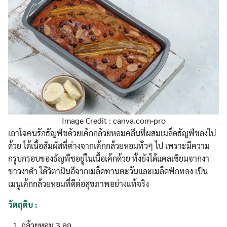
Image Credit : canva.com-pro
เอาใจคนรักธัญพืชด้วยเค้กกล้วยหอมคลีนที่ผสมเมล็ดธัญพืชลงไป
ด้วย ได้เนื้อสัมผัสที่ต่างจากเค้กกล้วยหอมทั่วๆ ไป เพราะมีความ
กรุบกรอบของธัญพืชอยู่ในเนื้อเค้กด้วย ทั้งยังได้แคลเซียมจากงา
ขาวงาดำ ได้วิตามินอีจากเมล็ดทานตะวันและเมล็ดฟักทอง เป็น
เมนูเค้กกล้วยหอมที่ดีต่อสุขภาพอย่างแท้จริง
วัตถุดิบ :
กล้วยหอม 3 ลูก