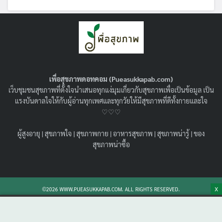
เพื่อสุขภาพดอทคอม (Pueasukkapab.com)
เว็บชุมชนสุขภาพที่ตั้งใจนำเสนอทุกแง่มุมเกี่ยวกับสุขภาพเพื่อเป็นข้อมูล เป็น
แรงบันดาลใจให้กับผู้อ่านทุกเพศและทุกวัยให้มีสุขภาพที่ดีทั้งกายและใจ
♡♡♡
ผู้สูงอายุ
|
สุขภาพใจ
|
สุขภาพกาย
|
อาหารสุขภาพ
|
สุขภาพน่ารู้
|
ของ
ฟิลเลอร์เพิ่มขนาด HA Filler คืออะไร ?
สุขภาพน่าซื้อ
ปลอดภัยหรือไม่ ? เหมาะกับใครบ้าง ?
09/06/2026
สุขภาพน่ารู้
เจาะลึกขั้นตอนการดูแลตัวเองก่อน-หลังฉีด ฟิลเลอร์เพิ่ม
X
©2026 WWW.PUEASUKKAPAB.COM. ALL RIGHTS RESERVED.
ขนาด HA สำหรับผู้ชาย พร้อมเปรียบเทียบข้อดี-ข้อจำกัด
อย่างตรงไปตรงมาเทียบกับวิธีผ่าตัดใหญ่และฉีดไขมัน