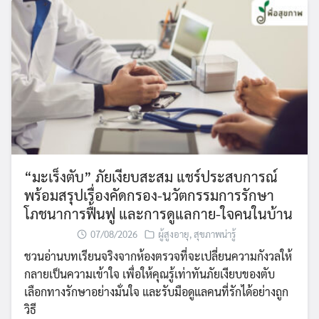
“มะเร็งตับ” ภัยเงียบสะสม แชร์ประสบการณ์
พร้อมสรุปเรื่องคัดกรอง-นวัตกรรมการรักษา
โภชนาการฟื้นฟู และการดูแลกาย-ใจคนในบ้าน
07/08/2026
ผู้สูงอายุ
,
สุขภาพน่ารู้
ชวนอ่านบทเรียนจริงจากห้องตรวจที่จะเปลี่ยนความกังวลให้
กลายเป็นความเข้าใจ เพื่อให้คุณรู้เท่าทันภัยเงียบของตับ
เลือกทางรักษาอย่างมั่นใจ และรับมือดูแลคนที่รักได้อย่างถูก
วิธี