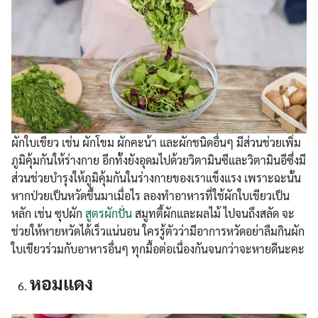
ผักใบเขียว เช่น ผักโขม ผักคะน้า และผักชนิดอื่นๆ มีส่วนช่วยเพิ่ม
ภูมิคุ้มกันให้ร่างกาย อีกทั้งยังอุดมไปด้วยวิตามินซีและวิตามินอีซึ่งมี
ส่วนช่วยบำรุงให้ภูมิคุ้มกันในร่างกายของเราแข็งแรง เพราะฉะนั้น
หากป่วยเป็นหวัดขึ้นมาเมื่อไร ลองทำอาหารที่ใช้ผักใบเขียวเป็น
หลัก เช่น ซุปผัก
สูตรผักปั่น
สมูทตี้ผักและผลไม้ ไปจนถึงสลัด จะ
ช่วยให้หายหวัดได้เร็วแน่นอน ใครรู้ตัวว่ามีอาการหวัดอย่าลืมกินผัก
ใบเขียวร่วมกับอาหารอื่นๆ ทุกมื้อต่อเนื่องกันจนกว่าจะหายดีนะคะ
หอมแดง