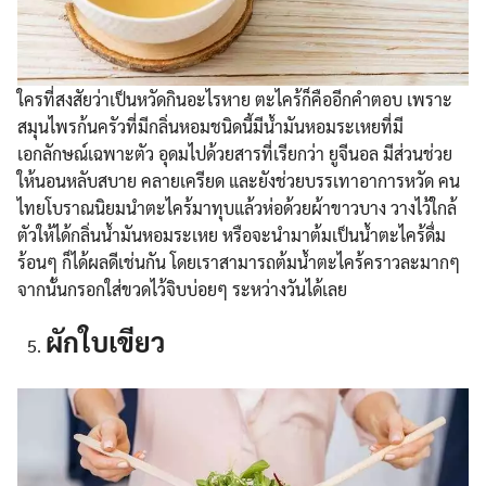
ใครที่สงสัยว่าเป็นหวัดกินอะไรหาย ตะไคร้ก็คืออีกคำตอบ เพราะ
สมุนไพรก้นครัวที่มีกลิ่นหอมชนิดนี้มีน้ำมันหอมระเหยที่มี
เอกลักษณ์เฉพาะตัว อุดมไปด้วยสารที่เรียกว่า ยูจีนอล มีส่วนช่วย
ให้นอนหลับสบาย คลายเครียด และยังช่วยบรรเทาอาการหวัด คน
ไทยโบราณนิยมนำตะไคร้มาทุบแล้วห่อด้วยผ้าขาวบาง วางไว้ใกล้
ตัวให้ได้กลิ่นน้ำมันหอมระเหย หรือจะนำมาต้มเป็นน้ำตะไคร้ดื่ม
ร้อนๆ ก็ได้ผลดีเช่นกัน โดยเราสามารถต้มน้ำตะไคร้คราวละมากๆ
จากนั้นกรอกใส่ขวดไว้จิบบ่อยๆ ระหว่างวันได้เลย
ผักใบเขียว