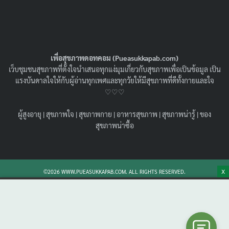
เพื่อสุขภาพดอทคอม (Pueasukkapab.com)
เว็บชุมชนสุขภาพที่ตั้งใจนำเสนอทุกแง่มุมเกี่ยวกับสุขภาพเพื่อเป็นข้อมูล เป็น
แรงบันดาลใจให้กับผู้อ่านทุกเพศและทุกวัยให้มีสุขภาพที่ดีทั้งกายและใจ
♡♡♡
ผู้สูงอายุ
|
สุขภาพใจ
|
สุขภาพกาย
|
อาหารสุขภาพ
|
สุขภาพน่ารู้
|
ของ
ฟิลเลอร์เพิ่มขนาด HA Filler คืออะไร ?
สุขภาพน่าซื้อ
ปลอดภัยหรือไม่ ? เหมาะกับใครบ้าง ?
09/06/2026
สุขภาพน่ารู้
เจาะลึกขั้นตอนการดูแลตัวเองก่อน-หลังฉีด ฟิลเลอร์เพิ่ม
X
©2026 WWW.PUEASUKKAPAB.COM. ALL RIGHTS RESERVED.
ขนาด HA สำหรับผู้ชาย พร้อมเปรียบเทียบข้อดี-ข้อจำกัด
อย่างตรงไปตรงมาเทียบกับวิธีผ่าตัดใหญ่และฉีดไขมัน