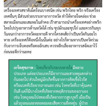
เครื่องเทศรสชาติเผ็ดร้อนบางชนิด เช่น พริกไทย พริก หรือเครื่อง
เทศอื่นๆ มีส่วนช่วยบรรเทาอาการหวัด ทำให้หายใจคล่อง ช่วย
สลายเมือกและเสมหะในลำคอ เรีาสามารถนำเครื่องเทศอย่างพริก
ไทยไปปรุงอาหารต้านหวัดได้ เช่น ซุปผักและซุปไก่ และควรกินทุก
วันจนกว่าอาการหวัดจะหายดี หากใครสงสัยว่าเป็นหวัดกินอะไร
หาย เครื่องเทศก็คือหนึ่งในนั้นค่ะ อย่างไรก็ตามหากเป็นหวัดร่วม
Search
กับอาการเจ็บคอหรือคออักเสบ ควรหลีกเลี่ยงอาหารรสจัดเอาไว้
Search
for:
ก่อนจะดีกว่านะคะ
เกร็ดสุขภาพ :
โรคเกี่ยวกับระบบหายใจ
มีหลาย
ประเภท แต่ละประเภทก็มีอาการและสาเหตุแตกต่าง
กันออกไป ส่วนใหญ่มักเกิดขึ้นจากการติดเชื้อไวรัส
หรือแบคทีเรียจากภายนอก เช่น โรคหวัดที่เราคุ้นเคย
กันดี แต่ก็มีบางโรคที่เกิดจากพฤติกรรมของเราเอง
เช่น โรคถุงลมโป่งพองที่เกิดจากการสูบบุหรี่ เมื่อเป็น
แล้วถุงลมและหลอดลมจะเสียความยืดหยุ่น ผู้ป่วย