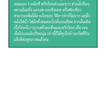
หอมแดง​ รากผักชี​ พริกไทยดำและขาว​ ส่วนผักอื่นๆ
อย่างมันฝรั่ง แครอท มะเขือเทศ หรือฟักเขียว
สามารถเพิ่มได้ตามใจชอบ วิธีการทำก็ไม่ยาก แค่ตั้ง
หม้อใส่น้ำ ใส่ผักทั้งหมดลงไปต้มจนเดือด จากนั้นเติม
เนื้อไก่ลงไป ปรุงรสด้วยเกลือและพริกไทย เคี่ยวจน
เนื้อไก่และผักเปื่อยนุ่ม เท่านี้ก็ได้ซุปไก่ต้านหวัดที่กิน
แล้วดีต่อสุขภาพแล้วค่ะ