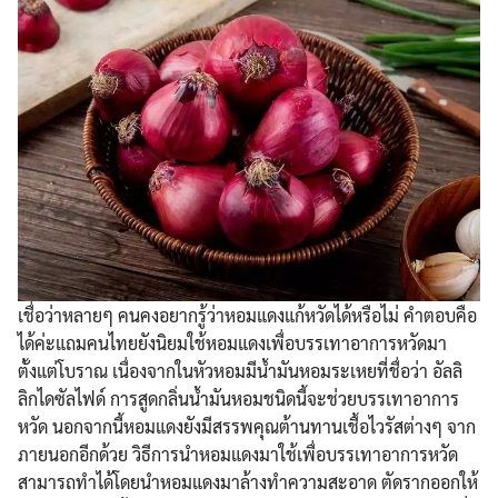
เชื่อว่าหลายๆ คนคงอยากรู้ว่าหอมแดงแก้หวัดได้หรือไม่ คำตอบคือ
ได้ค่ะแถมคนไทยยังนิยมใช้หอมแดงเพื่อบรรเทาอาการหวัดมา
ตั้งแต่โบราณ เนื่องจากในหัวหอมมีน้ำมันหอมระเหยที่ชื่อว่า อัลลิ
ลิกไดซัลไฟด์ การสูดกลิ่นน้ำมันหอมชนิดนี้จะช่วยบรรเทาอาการ
หวัด นอกจากนี้หอมแดงยังมีสรรพคุณต้านทานเชื้อไวรัสต่างๆ จาก
ภายนอกอีกด้วย วิธีการนำหอมแดงมาใช้เพื่อบรรเทาอาการหวัด
สามารถทำได้โดยนำหอมแดงมาล้างทำความสะอาด ตัดรากออกให้