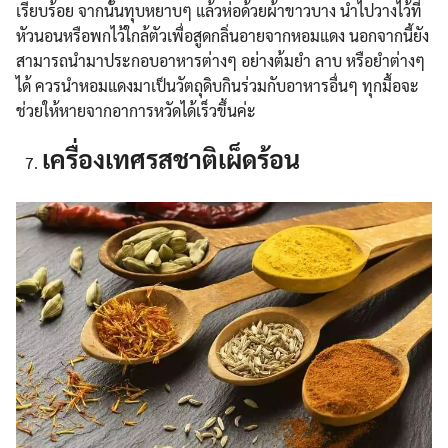
เรียบร้อย จากนั้นทุบหยาบๆ แล้วห่อด้วยผ้าขาวบาง นำไปวางไว้ที่
หัวนอนหรือพกไว้ใกล้ตัวเพื่อสูดกลิ่นอายจากหอมแดง นอกจากนี้ยัง
สามารถนำมาประกอบอาหารต่างๆ อย่างต้มยำ ลาบ หรือยำต่างๆ
ได้ ควรนำหอมแดงมาเป็นวัตถุดิบกินร่วมกับอาหารอื่นๆ ทุกมื้อจะ
ช่วยให้หายจากอาการหวัดได้เร็วขึ้นค่ะ
เครื่องเทศรสชาติเผ็ดร้อน