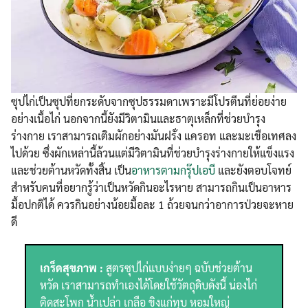
ซุปไก่เป็นซุปที่ยกระดับจากซุปธรรมดาเพราะมีโปรตีนที่ย่อยง่าย
อย่างเนื้อไก่ นอกจากนี้ยังมีวิตามินและธาตุเหล็กที่ช่วยบำรุง
ร่างกาย เราสามารถเติมผักอย่างมันฝรั่ง แครอท และมะเขือเทศลง
ไปด้วย ซึ่งผักเหล่านี้ล้วนแต่มีวิตามินที่ช่วยบำรุงร่างกายให้แข็งแรง
และช่วยต้านหวัดทั้งสิ้น เป็น
อาหารตามกรุ๊ปเอบี
และยังตอบโจทย์
สำหรับคนที่อยากรู้ว่าเป็นหวัดกินอะไรหาย สามารถกินเป็นอาหาร
มื้อปกติได้ ควรกินอย่างน้อยมื้อละ 1 ถ้วยจนกว่าอาการป่วยจะหาย
ดี
เกร็ดสุขภาพ :
สูตรซุปไก่แบบง่ายๆ ฉบับช่วยต้าน
หวัด เราสามารถทำเองได้โดยใช้วัตถุดิบดังนี้ น่องไก่
ติดสะโพก​ น้ำเปล่า​ เกลือ​ ขิงแก่ทุบ หอมใหญ่