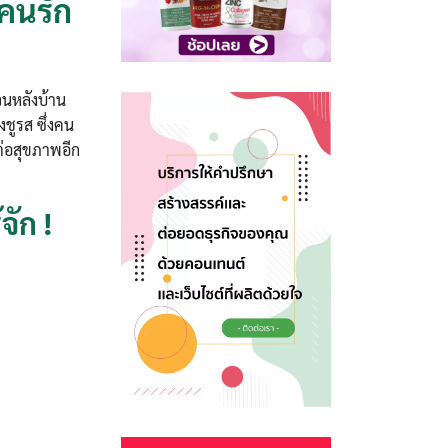
่คนรัก
วนหลังบ้าน
ชูรส ซึ่งคน
ต่อสุขภาพอีก
จัก !