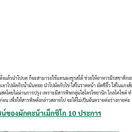
ากแห้งแล้วนำไปบด ก็จะสามารถใช้แทนผงชูรสได้ ช่วยให้อาหารมีรสชาติก
อาไปผัดกับน้ำมันหอย นำไปผัดกับไข่ ใส่ในราดหน้า ผัดซีอิ๊ว ใส่ในแกงส
านสดโดยไม่ผ่านการปรุง เพราะมีสารพิษกลุ่มไฮโดรไซยานิก ไกลโคไซด์ 
อน เพื่อให้สารพิษดังกล่าวสลายไป จะได้ไม่เป็นอันตรายต่อร่างกายค่ะ
น์ของผักคะน้าเม็กซิโก 10 ประการ