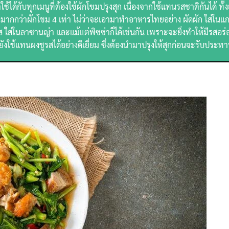
ด้กับทุกเมนูที่ต้องใช้ผักโขมปรุงสุก เนื่องจากใช้แทนรสชาติกันได้ ทั้งย
มากกว่าผักโขม 4 เท่า ไม่ว่าจะเอามาทำอาหารไทยอย่าง ผัดผัก ใส่ในแก
 ใส่ในลาซานญ่า และแม้แต่พิซซ่าก็ได้เช่นกัน เพราะจะยิ่งทำให้มีรสอร่อย
งยังใช้แทนผงชูรสได้อย่างดีเยี่ยม ซึ่งต้องนำมาปรุงให้สุกก่อนจะรับประ