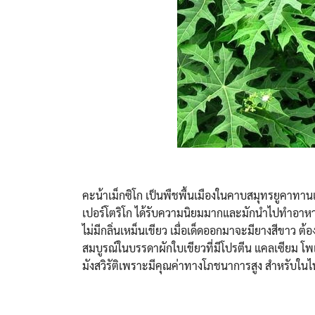
คะน้าเม็กซิโก เป็นพืชพื้นเมืองในคาบสมุทรยูคาทา
เปอร์โตริโก ได้รับความนิยมมากและมักนำไปทำอาหารเ
ไม่มีกลิ่นเหม็นเขียว เมื่อเด็ดออกมาจะมียางสีขาว 
สมบูรณ์ในบรรดาผักใบเขียวที่มีโปรตีน แคลเซียม โพ
มังสวิรัติเพราะมีคุณค่าทางโภชนาการสูง สำหรับในไท