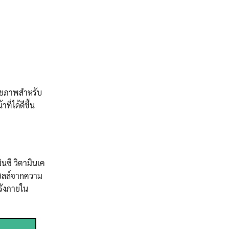
ักยภาพสำหรับ
ี่ได้ดีขึ้น
ินซี วิตามินเค
เซลล์จากความ
รังภายใน