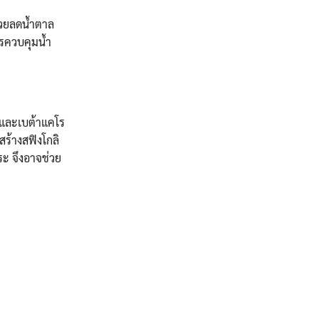
่วยลดน้ำตาล
ารควบคุมน้ำ
ต และเบต้าแคโร
ร้างสฟิงโกลิ
ระ จึงอาจช่วย