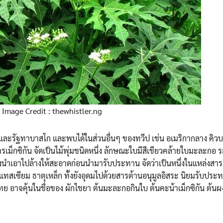
Image Credit : thewhistler.ng
นและรัฐทาบาสโก และพบได้ในส่วนอื่นๆ ของทวีป เช่น อเมริกากลาง คิว
ม็กซิกัน จัดเป็นไม้พุ่มชนิดหนึ่ง ลักษณะใบมีสีเขียวคล้ายใบมะละกอ 
ต้องนำเอาไปล้างให้สะอาดก่อนนำมารับประทาน จัดว่าเป็นหนึ่งในแหล่งสาร
แทสเซียม ธาตุเหล็ก ทั้งยังอุดมไปด้วยสารต้านอนุมูลอิสระ นิยมรับประ
ย อาจคุ้นในชื่อของ ผักไชยา ต้นมะละกอกินใบ ต้นคะน้าเม็กซิกัน ต้นผง