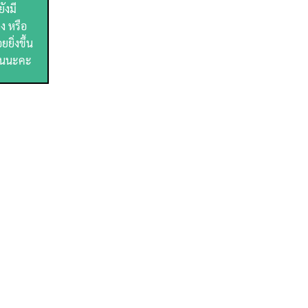
ังมี
ง หรือ
ยิ่งขึ้น
ทานนะคะ