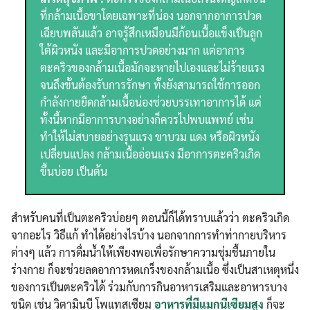
ที่กล้ามเนื้อขาโดยเฉพาะที่น่อง นอกจากอาการปวด
Search
เฉียบพลันแล้ว อาจรู้สึกเหมือนมีก้อนเนื้อแข็งเป็นลูก
Search
for:
ใต้ผิวหนัง และมีอาการปวดอย่างมาก แต่อาการ
ตะคริวของกล้ามเนื้อมักจะหายไปเองและไม่ร้ายแรง
จนถึงขั้นต้องรับการรักษา ทั้งยังสามารถใช้การออก
กำลังกายยืดกล้ามเนื้อน่องช่วยบรรเทาอาการได้ แต่
ทั้งนี้หากมีอาการบางอย่างก็ควรไปพบแพทย์ เช่น
ทำให้ไม่สบายอย่างรุนแรง ขาบวม แดง หรือผิวหนัง
เปลี่ยนแปลง กล้ามเนื้ออ่อนแรง มีอาการตะคริวเกิด
ขึ้นบ่อย เป็นต้น
สำหรับคนที่เป็นตะคริวบ่อยๆ ตอนนี้ก็ได้ทราบแล้วว่า ตะคริวเกิด
จากอะไร วิธีแก้ ทำได้อย่างไรบ้าง นอกจากการทำท่ากายบริหาร
ต่างๆ แล้ว การดื่มน้ำให้เพียงพอเพื่อรักษาความชุ่มชื้นภายใน
ร่างกาย ก็จะช่วยลดอาการหดเกร็งของกล้ามเนื้อ ซึ่งเป็นสาเหตุหนึ่ง
ของการเป็นตะคริวได้ ร่วมกับการกินอาหารเสริมและอาหารบาง
ชนิด เช่น วิตามินบี โพแทสเซียม
อาหารที่มีแมกนีเซียมสูง
ก็จะ