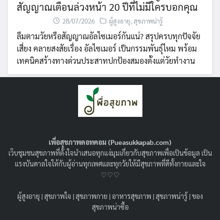
สัญญาณเตือนล่วงหน้า 20 ปีที่ไม่มีใครบอกคุณ
28/07/2026
ผู้สูงอายุ
,
สุขภาพน่ารู้
ลืมตามวัยหรือสัญญาณอัลไซเมอร์กันแน่? สรุปครบทุกปัจจัย
เสี่ยง คลายสงสัยเรื่อง อัลไซเมอร์ เป็นกรรมพันธุ์ไหม พร้อม
เทคนิคสร้างทางด่วนประสาทปกป้องสมองตั้งแต่วัยทำงาน
เพื่อสุขภาพดอทคอม (Pueasukkapab.com)
เว็บชุมชนสุขภาพที่ตั้งใจนำเสนอทุกแง่มุมเกี่ยวกับสุขภาพเพื่อเป็นข้อมูล เป็น
แรงบันดาลใจให้กับผู้อ่านทุกเพศและทุกวัยให้มีสุขภาพที่ดีทั้งกายและใจ
♡♡♡
ผู้สูงอายุ
|
สุขภาพใจ
|
สุขภาพกาย
|
อาหารสุขภาพ
|
สุขภาพน่ารู้
|
ของ
ฟิลเลอร์เพิ่มขนาด HA Filler คืออะไร ?
สุขภาพน่าซื้อ
ปลอดภัยหรือไม่ ? เหมาะกับใครบ้าง ?