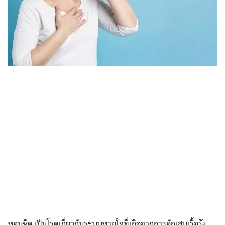
หอบหืด เป็นโรคเกี่ยวกับระบบหายใจที่เกิดจากการอักเสบเรื้อรัง