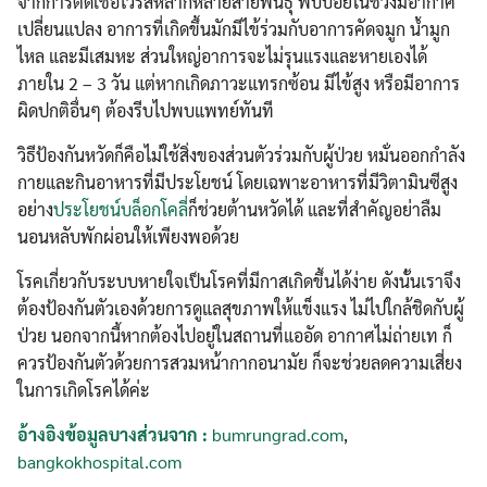
จากการติดเชื้อไวรัสหลากหลายสายพันธุ์ พบบ่อยในช่วงมีอากาศ
เปลี่ยนแปลง อาการที่เกิดขึ้นมักมีไข้ร่วมกับอาการคัดจมูก น้ำมูก
ไหล และมีเสมหะ ส่วนใหญ่อาการจะไม่รุนแรงและหายเองได้
ภายใน 2 – 3 วัน แต่หากเกิดภาวะแทรกซ้อน มีไข้สูง หรือมีอาการ
ผิดปกติอื่นๆ ต้องรีบไปพบแพทย์ทันที
วิธีป้องกันหวัดก็คือไม่ใช้สิ่งของส่วนตัวร่วมกับผู้ป่วย หมั่นออกกำลัง
กายและกินอาหารที่มีประโยชน์ โดยเฉพาะอาหารที่มีวิตามินซีสูง
อย่าง
ประโยชน์บล็อกโคลี่
ก็ช่วยต้านหวัดได้ และที่สำคัญอย่าลืม
นอนหลับพักผ่อนให้เพียงพอด้วย
โรคเกี่ยวกับระบบหายใจเป็นโรคที่มีกาสเกิดขึ้นได้ง่าย ดังนั้นเราจึง
ต้องป้องกันตัวเองด้วยการดูแลสุขภาพให้แข็งแรง ไม่ไปใกล้ชิดกับผู้
ป่วย นอกจากนี้หากต้องไปอยู่ในสถานที่แออัด อากาศไม่ถ่ายเท ก็
ควรป้องกันตัวด้วยการสวมหน้ากากอนามัย ก็จะช่วยลดความเสี่ยง
ในการเกิดโรคได้ค่ะ
อ้างอิงข้อมูลบางส่วนจาก :
bumrungrad.com
,
bangkokhospital.com