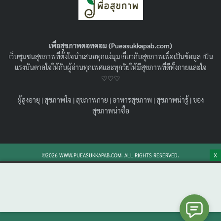
เพื่อสุขภาพดอทคอม (Pueasukkapab.com)
เว็บชุมชนสุขภาพที่ตั้งใจนำเสนอทุกแง่มุมเกี่ยวกับสุขภาพเพื่อเป็นข้อมูล เป็น
แรงบันดาลใจให้กับผู้อ่านทุกเพศและทุกวัยให้มีสุขภาพที่ดีทั้งกายและใจ
♡♡♡
ผู้สูงอายุ
|
สุขภาพใจ
|
สุขภาพกาย
|
อาหารสุขภาพ
|
สุขภาพน่ารู้
|
ของ
ฟิลเลอร์เพิ่มขนาด HA Filler คืออะไร ?
สุขภาพน่าซื้อ
ปลอดภัยหรือไม่ ? เหมาะกับใครบ้าง ?
09/06/2026
สุขภาพน่ารู้
เจาะลึกขั้นตอนการดูแลตัวเองก่อน-หลังฉีด ฟิลเลอร์เพิ่ม
X
©2026 WWW.PUEASUKKAPAB.COM. ALL RIGHTS RESERVED.
ขนาด HA สำหรับผู้ชาย พร้อมเปรียบเทียบข้อดี-ข้อจำกัด
อย่างตรงไปตรงมาเทียบกับวิธีผ่าตัดใหญ่และฉีดไขมัน