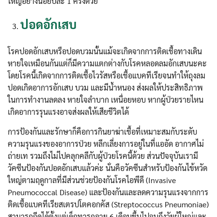
ใหญ่อย่างน้อยปีละ 1 ครั้งด้วย
ปอดอักเสบ
โรคปอดอักเสบหรือปอดบวมนั้นแม้จะเกิดจากการติดเชื้อทางเดิน
หายใจเหมือนกันแต่ก็มีความแตกต่างกับโรคหลอดลมอักเสบนะคะ
โดยโรคนี้เกิดจากการติดเชื้อไวรัสหรือเชื้อแบคทีเรียจนทำให้ถุงลม
ปอดเกิดอาการอักเสบ บวม และมีน้ำหนอง ส่งผลให้ประสิทธิภาพ
ในการทำงานลดลง หายใจลำบาก เหนื่อยหอบ หากผู้ป่วยรายไหน
เกิดอาการรุนแรงอาจส่งผลให้เสียชีวิตได้
การป้องกันและรักษาก็คือการกินยาฆ่าเชื้อที่เหมาะสมกับระดับ
ความรุนแรงของอาการป่วย หลีกเลี่ยงการอยู่ในที่แออัด อากาศไม่
ถ่ายเท รวมถึงไม่ไปคลุกคลีกับผู้ป่วยโรคนี้ด้วย ส่วนปัจจุบันเรามี
วัคซีนป้องกันปอดอักเสบแล้วค่ะ นั่นคือวัคซีนสำหรับป้องกันไข้หวัด
ใหญ่ตามฤดูกาลที่มีส่วนช่วยป้องกันโรคไอพีดี (Invasive
Pneumococcal Disease) และป้องกันและลดความรุนแรงจากการ
ติดเชื้อแบคทีเรียสเตรปโตคอกคัส (Streptococcus Pneumoniae)
สามารถฉีดได้ตั้งแต่เด็กทารกอายุ 6 เดือนขึ้นไปจนถึงวัยผู้ใหญ่และ