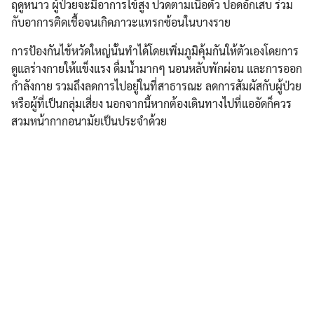
ฤดูหนาว ผู้ป่วยจะมีอาการไข้สูง ปวดตามเนื้อตัว ปอดอักเสบ ร่วม
กับอาการติดเชื้อจนเกิดภาวะแทรกซ้อนในบางราย
การป้องกันไข้หวัดใหญ่นั้นทำได้โดยเพิ่มภูมิคุ้มกันให้ตัวเองโดยการ
ดูแลร่างกายให้แข็งแรง ดื่มน้ำมากๆ นอนหลับพักผ่อน และการออก
กำลังกาย รวมถึงลดการไปอยู่ในที่สาธารณะ ลดการสัมผัสกับผู้ป่วย
หรือผู้ที่เป็นกลุ่มเสี่ยง นอกจากนี้หากต้องเดินทางไปที่แออัดก็ควร
สวมหน้ากากอนามัยเป็นประจำด้วย