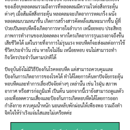
ของเยื่อบุหลอดลมรวมถึงการที่หลอดลมมีความไวต่อสิ่งกระตุ้น
ต่างๆ เมื่อสัมผัสสิ่งกระตุ้น หลอดลมจะเกิดอาการหดเกร็ง ผนัง
หลอดลมบวมหนาขึ้น เกิดการสร้างสารคัดหลั่งเสมหะมากขึ้น ผู้ที่
ป่วยเป็นหอบหืดจึงเกิดอาการหายใจลำบาก เหนื่อยหอบ ประสิทธฺ
ภาพการทำงานของปอดลดลง หากใครเกิดอาการรุนแรงอาจถึงขั้น
เสียชีวิตได้ แต่ในรายที่อาการไม่รุนแรง หอบหืดก็จะส่งผลต่อการใช้
ชีวิตประจำวัน เช่น หายใจไม่อิ่ม เหนื่อยหอบ จนไม่สามารถทำ
กิจวัตรประจำวันตามปกติได้
ปัจจุบันยังไม่มีวิธีป้องกันโรคหอบหืด แต่สามารถควบคุมและ
ป้องกันการเกิดอาการของโรคได้ ทำได้โดยการค้นหาปัจจัยกระตุ้น
หอบหืดและทำการเลี่ยงปัจจัยต่างๆ เหล่านั้น เช่น ไรฝุ่น สภาพ
อากาศ หรือสารก่อภูมิแพ้ เป็นต้น นอกจากนี้เรายังสามารถดูแลตัว
เองเพื่อลดความเสี่ยงและป้องกันการเกิดหอบหืดได้โดยการออก
กำลังกาย ควบคุมน้ำหนัก นอนหลับพักผ่อนให้เพียงพอ รวมถึงทำ
จิตใจให้ร่าเริงแจ่มใสและไม่เครียดค่ะ