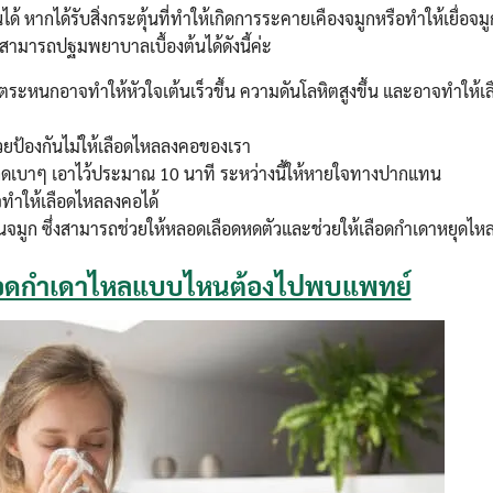
นได้ หากได้รับสิ่งกระตุ้นที่ทำให้เกิดการระคายเคืองจมูกหรือทำให้เยื่อจม
าสามารถปฐมพยาบาลเบื้องต้นได้ดังนี้ค่ะ
นตระหนกอาจทำให้หัวใจเต้นเร็วขึ้น ความดันโลหิตสูงขึ้น และอาจทำให้
ช่วยป้องกันไม่ให้เลือดไหลลงคอของเรา
ชี้ กดเบาๆ เอาไว้ประมาณ 10 นาที ระหว่างนี้ให้หายใจทางปากแทน
าจทำให้เลือดไหลลงคอได้
สันจมูก ซึ่งสามารถช่วยให้หลอดเลือดหดตัวและช่วยให้เลือดกำเดาหยุดไหล
ลือดกำเดาไหลแบบไหนต้องไปพบแพทย์