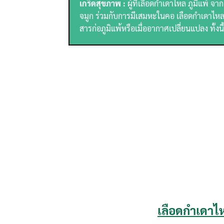
เกร็ดสุขภาพ :
ผู้ที่เลือดกำเดาไหล ภูมิแพ้ จ
จมูก ร่วมกับการมีเสมหะในคอ เลือดกำเดาไหลบ่
สารก่อภูมิแพ้หรือเมื่ออากาศเปลี่ยนแปลง ทั้ง
เลือดกําเดาไ