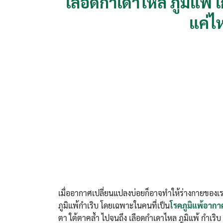
เลือดกำเดาไหล ภูมิแพ้
แค่ไ
เมื่ออากาศเปลี่ยนแปลงบ่อยก็อาจทำให้ร่างกายของเ
ภูมิแพ้กำเริบ โดยเฉพาะในคนที่เป็น
โรคภูมิแพ้อากา
ตา ใต้ตาคล้ำ ไปจนถึง เลือดกำเดาไหล ภูมิแพ้ กำเร