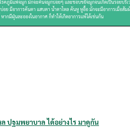
ากโรคภูมิแพ้จมูก มักจะคันจมูกบ่อยๆ และชอบขยี้จมูกจนเกิดเป็นรอยบริ
Search
Search
อย มีอาการคันตา แสบตา น้ำตาไหล คันหู หูอื้อ มักจะมีอาการเมื่อสัมผ
for:
นี้ หากมีฝุ่นละอองในอากาศ ก็ทำให้เกิดอาการแพ้ได้เช่นกัน
หล ปฐมพยาบาล ได้อย่างไร มาดูกัน