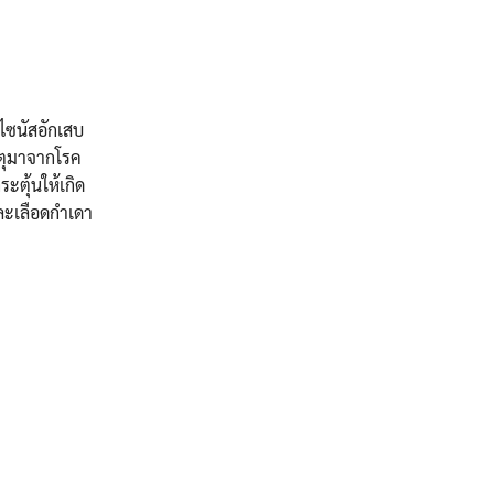
ไซนัสอักเสบ
หตุมาจากโรค
ะตุ้นให้เกิด
และเลือดกำเดา