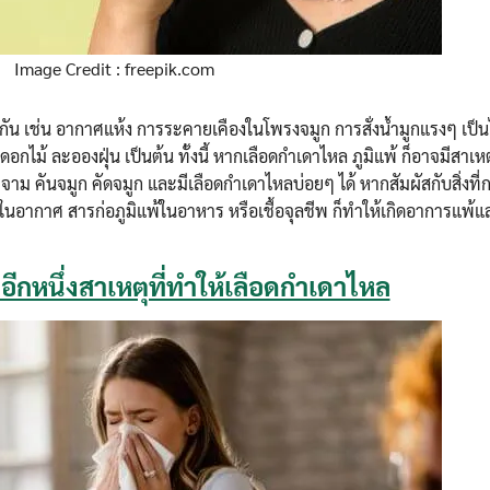
Image Credit : freepik.com
กัน เช่น อากาศแห้ง การระคายเคืองในโพรงจมูก การสั่งน้ำมูกแรงๆ เป็น
อกไม้ ละอองฝุ่น เป็นต้น ทั้งนี้ หากเลือดกำเดาไหล ภูมิแพ้ ก็อาจมีสาเ
 จาม คันจมูก คัดจมูก และมีเลือดกำเดาไหลบ่อยๆ ได้ หากสัมผัสกับสิ่งที่กร
้ในอากาศ สารก่อภูมิแพ้ในอาหาร หรือเชื้อจุลชีพ ก็ทำให้เกิดอาการแพ้
 อีกหนึ่งสาเหตุที่ทำให้เลือดกำเดาไหล