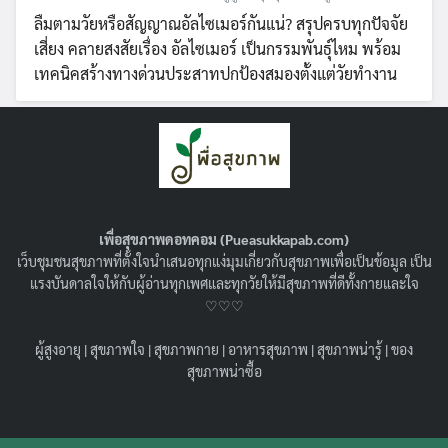
ลืมตามวัยหรือสัญญาณอัลไซเมอร์กันแน่? สรุปครบทุกปัจจัย
เสี่ยง คลายสงสัยเรื่อง อัลไซเมอร์ เป็นกรรมพันธุ์ไหม พร้อม
เทคนิคสร้างทางด่วนประสาทปกป้องสมองตั้งแต่วัยทำงาน
เพื่อสุขภาพดอทคอม (Pueasukkapab.com)
เว็บชุมชนสุขภาพที่ตั้งใจนำเสนอทุกแง่มุมเกี่ยวกับสุขภาพเพื่อเป็นข้อมูล เป็น
แรงบันดาลใจให้กับผู้อ่านทุกเพศและทุกวัยให้มีสุขภาพที่ดีทั้งกายและใจ
♡♡♡
ผู้สูงอายุ
|
สุขภาพใจ
|
สุขภาพกาย
|
อาหารสุขภาพ
|
สุขภาพน่ารู้
|
ของ
ฟิลเลอร์เพิ่มขนาด HA Filler คืออะไร ?
สุขภาพน่าซื้อ
ปลอดภัยหรือไม่ ? เหมาะกับใครบ้าง ?
09/06/2026
สุขภาพน่ารู้