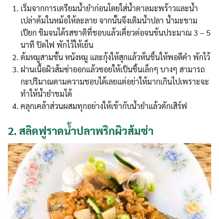
เริ่มจากการเตรียมน้ำยำก่อนโดยใส่น้ำตาลมะพร้าวและน้ำ
เปล่าต้มในหม้อให้ละลาย จากนั้นจึงเติมน้ำปลา น้ำมะขาม
เปียก ชิมจนได้รสชาติที่ชอบแล้วเคี่ยวต่อจนข้นประมาณ 3 – 5
นาที ปิดไฟ พักไว้ให้เย็น
ต้มหมูสามชั้น หนังหมู และกุ้งให้สุกแล้วหั่นชิ้นให้พอดีคำ พักไว้
ฝานเนื้อผิวส้มซ่าออกแล้วซอยให้เป็นชิ้นเล็กๆ บางๆ สามารถ
กะปริมาณตามความชอบได้เลยแต่อย่าให้มากเกินไปเพราะจะ
ทำให้น้ำยำขมได้
คลุกเคล้าส่วนผสมทุกอย่างให้เข้ากับน้ำยำแล้วตักเสิร์ฟ
2.
สลิดฟูราดน้ำปลาพริกผิวส้มซ่า