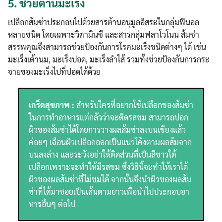
5.
ช่วยต้านมะเร็ง
เปลือกส้มซ่าประกอบไปด้วยสารต้านอนุมูลอิสระในกลุ่มฟีนอล
หลายชนิด โดยเฉพาะวิตามินซี และสารกลุ่มฟลาโวโนน ส้มซ่า
สรรพคุณจึงสามารถช่วยป้องกันการโรคมะเร็งชนิดต่างๆ ได้ เช่น
มะเร็งเต้านม, มะเร็งปอด, มะเร็งลำไส้ รวมทั้งช่วยป้องกันการกระ
จายของมะเร็งไปที่ปอดได้ด้วย
เกร็ดสุขภาพ :
สำหรับใครที่อยากใช้เปลือกของส้มซ่า
ในการทำอาหารแต่กลัวว่าจะติดรสขม สามารถปอก
ผิวของส้มซ่าได้โดยการวางผลส้มซ่าลงบนเขียงแล้ว
ค่อยๆ เฉือนผิวเปลือกออกเป็นแนวโค้งตามผลส้มจาก
บนลงล่าง และระวังอย่าให้ติดส่วนที่เป็นสีขาวใต้
เปลือกเพราะจะทำให้มีรสขม ซึ่งวิธีนี้จะทำให้เราได้
ผิวของผลส้มซ่าที่ไม่ขมได้ จากนั้นจึงนำผิวของผลส้ม
ซ่าที่ได้มาซอยเป็นเส้นตามยาวเพื่อนำไปประกอบอา
หารอื่นๆ ต่อไป