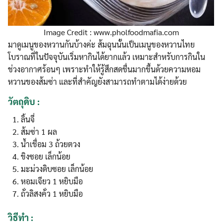
Image Credit : www.pholfoodmafia.com
มาดูเมนูของหวานกันบ้างค่ะ ส้มฉุนนั้นเป็นเมนูของหวานไทย
โบราณที่ในปัจจุบันเริ่มหากินได้ยากแล้ว เหมาะสำหรับการกินใน
ช่วงอากาศร้อนๆ เพราะทำให้รู้สึกสดชื่นมากขึ้นด้วยความหอม
หวานของส้มซ่า และที่สำคัญยังสามารถทำตามได้ง่ายด้วย
วัตถุดิบ :
ลิ้นจี่
ส้มซ่า 1 ผล
น้ำเชื่อม 3 ถ้วยตวง
ขิงซอย เล็กน้อย
มะม่วงดิบซอย เล็กน้อย
หอมเจียว 1 หยิบมือ
ถั่วลิสงคั่ว 1 หยิบมือ
วิธีทำ
: