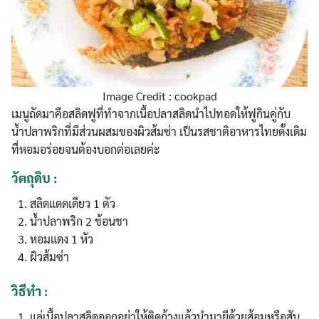
Image Credit : cookpad
เมนูถัดมาคือสลิดฟูที่ทำจากเนื้อปลาสลิดนำไปทอดให้ฟูกินคู่กับ
น้ำปลาพริกที่มีส่วนผสมของผิวส้มซ่า เป็นรสชาติอาหารไทยดั้งเดิม
ที่หอมอร่อยจนต้องบอกต่อเลยค่ะ
วัตถุดิบ :
สลิดแดดเดียว 1 ตัว
น้ำปลาพริก 2 ช้อนชา
หอมแดง 1 หัว
ผิวส้มซ่า
วิธีทำ
:
แล่เนื้อปลาสลิดออกอย่าให้ติดก้างแล้วนำมายีด้วยส้อมหรือสับ