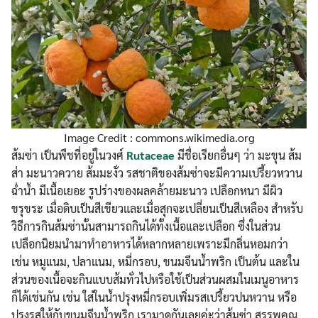
Image Credit : commons.wikimedia.org
ส้มซ่า เป็นพืชที่อยู่ในวงศ์
Rutaceae
มีชื่อเรียกอื่นๆ ว่า มะขุน ส้ม
ส่า มะนาวควาย ส้มมะงั่ว รสชาติของส้มซ่าจะมีความเปรี้ยวหวาน
ฉ่ำน้ำ มีเนื้อเยอะ รูปร่างของผลคล้ายมะนาว เปลือกหนา มีผิว
ขรุขระ เมื่อดิบเป็นสีเขียวและเมื่อสุกจะเปลี่ยนเป็นสีเหลือง สำหรับ
วิธีการกินส้มซ่านั้นสามารถกินได้ทั้งเนื้อและเปลือก ซึ่งในส่วน
เปลือกนิยมนำมาทำอาหารได้หลากหลายเพราะมีกลิ่นหอมกว่า
เช่น หมูแนม, ปลาแนม, หมี่กรอบ, ขนมจีนน้ำพริก เป็นต้น และใน
ส่วนของเนื้อจะกินแบบส้มทั่วไปหรือใช้เป็นส่วนผสมในเมนูอาหาร
ก็ได้เช่นกัน เช่น ใส่ในน้ำปรุงหมี่กรอบเพิ่มรสเปรี้ยวปนหวาน หรือ
ปรุงรสให้กับขนมจีนน้ำพริก เรามาดูกันเลยค่ะว่าส้มซ่า สรรพคุณ