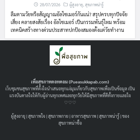
28/07/2026
ผู้สูงอายุ
,
สุขภาพน่ารู้
ลืมตามวัยหรือสัญญาณอัลไซเมอร์กันแน่? สรุปครบทุกปัจจัย
เสี่ยง คลายสงสัยเรื่อง อัลไซเมอร์ เป็นกรรมพันธุ์ไหม พร้อม
เทคนิคสร้างทางด่วนประสาทปกป้องสมองตั้งแต่วัยทำงาน
เพื่อสุขภาพดอทคอม (Pueasukkapab.com)
เว็บชุมชนสุขภาพที่ตั้งใจนำเสนอทุกแง่มุมเกี่ยวกับสุขภาพเพื่อเป็นข้อมูล เป็น
แรงบันดาลใจให้กับผู้อ่านทุกเพศและทุกวัยให้มีสุขภาพที่ดีทั้งกายและใจ
♡♡♡
ผู้สูงอายุ
|
สุขภาพใจ
|
สุขภาพกาย
|
อาหารสุขภาพ
|
สุขภาพน่ารู้
|
ของ
ฟิลเลอร์เพิ่มขนาด HA Filler คืออะไร ?
สุขภาพน่าซื้อ
ปลอดภัยหรือไม่ ? เหมาะกับใครบ้าง ?
09/06/2026
สุขภาพน่ารู้