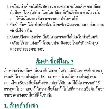
เตรียมน้ำเชื่อมให้ได้รสหวานตามความพอใจแล้วซอยเปลือก
ผิวส้มซ่าใส่ลงไปด้วย โดยใช้เปลือกที่เป็นสีเขียวเท่านั้น ระวัง
อย่าให้หั่นโดนตรงสีขาวเพราะจะทำให้ขมได้
บีบน้ำส้มซ่าใส่ลงในน้ำเชื่อมด้วยเพื่อเพิ่มความกลมกล่อม และ
พักทิ้งไว้ 1 คืน
ปอกเปลือกและคว้านลิ้นจี่เอาเฉพาะเนื้อใส่ลงในน้ำเชื่อมที่
เตรียมไว้ ตกแต่งหน้าด้วยมะม่วง ขิงซอย โรยถั่วลิสงคั่วทุบ
และหอมซอยตามชอบ
ส้มซ่า ซื้อที่ไหน ?
Search
Search
for:
ต้องบอกว่าผลส้มซ่านั้นหาซื้อได้ยากก็จริง แต่ก็มีแหล่งที่ซื้อขายอยู่
เช่นกัน โดยส่วนใหญ่จะเป็นแหล่งขายส่งผลไม้ขนาดใหญ่ เช่น
ตลาดไท หรือจะซื้อต้นส้มซ่ามาปลูกไว้กินเองก็ได้ค่ะ เพราะมีวิธี
การดูแลไม่ยากเลย ถ้าใครหาซื้อต้นกล้าไม่ได้ก็สามารถซื้อต้นส้มซ่า
จากช่องทางออนไลน์ก็ได้เช่นกัน
1.
ต้นกล้าส้มซ่า