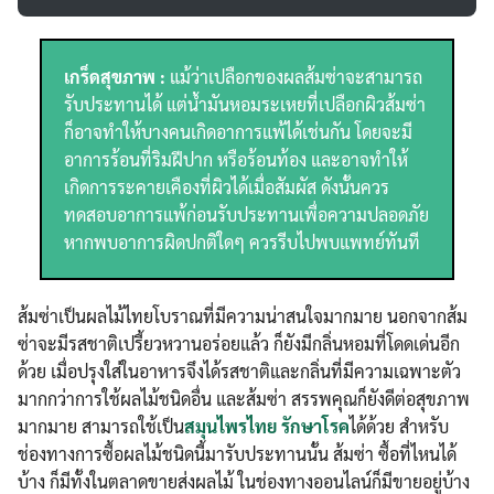
เกร็ดสุขภาพ :
แม้ว่าเปลือกของผลส้มซ่าจะสามารถ
รับประทานได้ แต่น้ำมันหอมระเหยที่เปลือกผิวส้มซ่า
ก็อาจทำให้บางคนเกิดอาการแพ้ได้เช่นกัน โดยจะมี
อาการร้อนที่ริมฝีปาก หรือร้อนท้อง และอาจทำให้
เกิดการระคายเคืองที่ผิวได้เมื่อสัมผัส ดังนั้นควร
ทดสอบอาการแพ้ก่อนรับประทานเพื่อความปลอดภัย
หากพบอาการผิดปกติใดๆ ควรรีบไปพบแพทย์ทันที
ส้มซ่าเป็นผลไม้ไทยโบราณที่มีความน่าสนใจมากมาย นอกจากส้ม
ซ่าจะมีรสชาติเปรี้ยวหวานอร่อยแล้ว ก็ยังมีกลิ่นหอมที่โดดเด่นอีก
ด้วย เมื่อปรุงใส่ในอาหารจึงได้รสชาติและกลิ่นที่มีความเฉพาะตัว
มากกว่าการใช้ผลไม้ชนิดอื่น และส้มซ่า สรรพคุณก็ยังดีต่อสุขภาพ
มากมาย สามารถใช้เป็น
สมุนไพรไทย รักษาโรค
ได้ด้วย สำหรับ
ช่องทางการซื้อผลไม้ชนิดนี้มารับประทานนั้น ส้มซ่า ซื้อที่ไหนได้
บ้าง ก็มีทั้งในตลาดขายส่งผลไม้ ในช่องทางออนไลน์ก็มีขายอยู่บ้าง