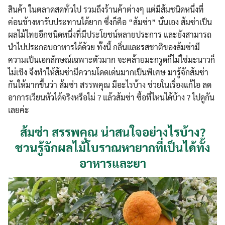
สินค้า ในตลาดสดทั่วไป รวมถึงร้านค้าต่างๆ แต่มีส้มชนิดหนึ่งที่
ค่อนข้างหารับประทานได้ยาก ซึ่งก็คือ “ส้มซ่า” นั่นเอง ส้มซ่าเป็น
ผลไม้ไทยอีกชนิดหนึ่งที่มีประโยชน์หลายประการ และยังสามารถ
นำไปประกอบอาหารได้ด้วย ทั้งนี้ กลิ่นและรสชาติของส้มซ่ามี
ความเป็นเอกลักษณ์เฉพาะตัวมาก จะคล้ายมะกรูดก็ไม่ใช่มะนาวก็
ไม่เชิง จึงทำให้ส้มซ่ามีความโดดเด่นมากเป็นพิเศษ มารู้จักส้มซ่า
กันให้มากขึ้นว่า ส้มซ่า สรรพคุณ มีอะไรบ้าง ช่วยในเรื่องแก้ไอ ลด
อาการเวียนหัวได้จริงหรือไม่ ? แล้วส้มซ่า ซื้อที่ไหนได้บ้าง ? ไปดูกัน
เลยค่ะ
ส้มซ่า สรรพคุณ น่าสนใจอย่างไรบ้าง?
ชวนรู้จักผลไม้โบราณหายากที่เป็นได้ทั้ง
อาหารและยา