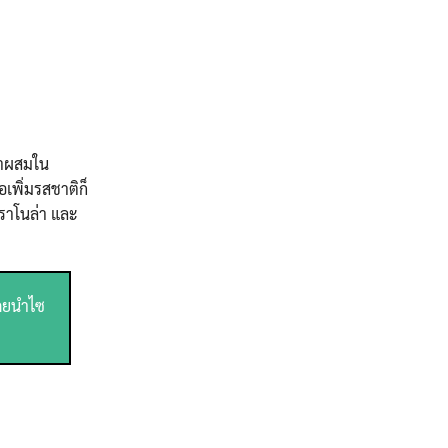
ำมาผสมใน
เพิ่มรสชาติก็
กราโนล่า และ
โดยนำไซ