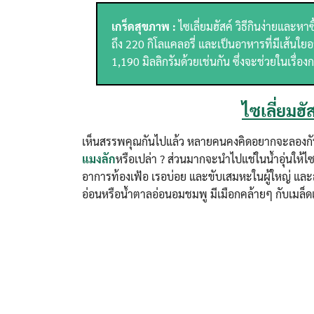
เกร็ดสุขภาพ :
ไซเลี่ยมฮัสค์ วิธีกินง่ายและหาซ
ถึง 220 กิโลแคลอรี่ และเป็นอาหารที่มีเส้นใ
1,190 มิลลิกรัมด้วยเช่นกัน ซึ่งจะช่วยในเรื
ไซเลี่ยมฮั
เห็นสรรพคุณกันไปแล้ว หลายคนคงคิดอยากจะลองกัน แต่
แมงลัก
หรือเปล่า ? ส่วนมากจะนำไปแช่ในน้ำอุ่นให้ไซ
อาการท้องเฟ้อ เรอบ่อย และขับเสมหะในผู้ใหญ่ และสำ
อ่อนหรือน้ำตาลอ่อนอมชมพู มีเมือกคล้ายๆ กับเมล็ด