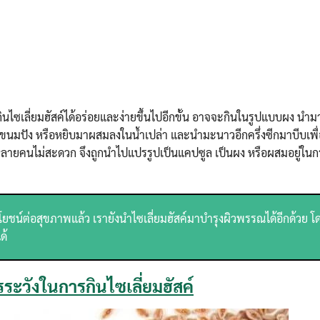
ารถกินไซเลี่ยมฮัสค์ได้อร่อยและง่ายขึ้นไปอีกขั้น อาจจะกินในรูปแบบผง น
ขนมปัง หรือหยิบมาผสมลงในน้ำเปล่า และนำมะนาวอีกครึ่งซีกมาบีบเพื่อ
ะทำให้หลายคนไม่สะดวก จึงถูกนำไปแปรรูปเป็นแคปซูล เป็นผง หรือผสมอยู่ใน
โยชน์ต่อสุขภาพแล้ว เรายังนำไซเลี่ยมฮัสค์มาบำรุงผิวพรรณได้อีกด้วย 
ด้
ระวังในการกินไซเลี่ยมฮัสค์