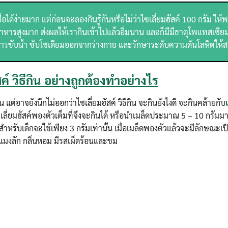
Search
Search
for:
ื้อได้ง่ายมาก แต่ก่อนจะลองกินรู้กันหรือไม่ว่าไซเลี่ยมฮัสค์ 100 กรัม ให้
ยอาหารสูงมาก ส่งผลให้เรากินเข้าไปแล้วอิ่มนาน และก็มีมีธาตุโพแทสเซีย
่องการขับน้ำ ขับโซเดียมออกจากร่างกาย และรักษาระดับความดันโลหิตให้ส
สค์ วิธีกิน อย่างถูกต้องทำอย่างไร
อาจยังนึกไม่ออกว่าไซเลี่ยมฮัสค์ วิธีกิน จะกินยังไงดี จะกินคล้ายกับ
เลี่ยมฮัสค์พองตัวเต็มที่จึงจะกินได้ หรือนำเมล็ดประมาณ 5 – 10 กรัมมาแ
หรับเด็กจะใช้เพียง 3 กรัมเท่านั้น เมื่อเมล็ดพองตัวแล้วจะมีลักษณะเป
แมงลัก กลิ่นหอม มีรสเผ็ดร้อนและขม