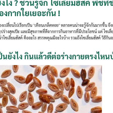
ังไง ? ชวนรู้จัก ไซเลี่ยมฮัสค์ พืชที่ขึ
ื่องกากใยเยอะกัน !
ลองเปลี่ยนไปเรียกเป็น ‘เทียนเกล็ดหอย’ หลายคนน่าจะรู้จักกันมากขึ้น ยิ่
ปร่างสุดเป๊ะ และมีสุขภาพที่ดีจากการกินอาหารที่มีประโยชน์ แต่ ไซเลี่ยม
าว่าไซเลี่ยมฮัสค์ คืออะไร สรรพคุณมีอะไรบ้าง รวมถึงไซเลี่ยมฮัสค์ วิธีกินอ
้เป็นยังไง กินแล้วดีต่อร่างกายตรงไหนบ