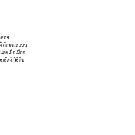
็ดหอย
็ได้ ลักษณะแบน
และเยื่อเมือก
ฮัสค์ วิธีกิน