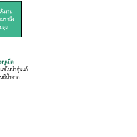
พลังงาน
มมากถึง
มดุล
เมนูเม็ด
ช่ในน้ำอุ่นแก้
็นสีน้ำตาล