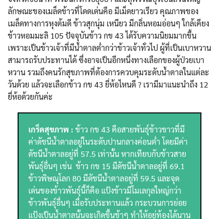
ลักษณะของเมล็ดข้าวที่โดดเด่นคือ มีเม็ดยาวเรียว คุณภาพของ
เมล็ดทางการหุงต้มดี ข้าวสุกนุ่ม เหนียว มีกลิ่นหอมอ่อนๆ ใกล้เคียง
ข้าวหอมมะลิ 105 ปัจจุบันข้าว กข 43 ได้รับความนิยมมากขึ้น
เพราะเป็นข้าวเจ้าที่มีน้ำตาลต่ำกว่าข้าวเจ้าทั่วไป ผู้ที่เป็นเบาหวาน
สามารถรับประทานได้ ซึ่งอาจเป็นอีกหนึ่งทางเลือกของผู้ป่วยเบา
หวาน รวมถึงคนรักสุขภาพที่ต้องการควบคุมระดับน้ำตาลในแต่ละ
วันด้วย แล้วจะเลือกข้าว กข 43 ยี่ห้อไหนดี ? เรามีมาแนะนำถึง 12
ยี่ห้อด้วยกันค่ะ
เกร็ดสุขภาพ :
ข้าว กข 43 คือสายพันธ์ุข้าวขาวที่มี
ค่าดัชนีน้ำตาลอยู่ในระดับปานกลางค่อนต่ำ โดยมีค่า
ดัชนีน้ำตาลอยู่ที่ 57.5 เท่านั้น หากเทียบกับข้าวสาย
พันธ์ุอื่นๆ เช่น ข้าว กข 15 มีดัชนีน้ำตาลอยู่ที่ 69.1
ข้าวพิษณุโลก 80 มีดัชนีน้ำตาลอยู่ที่ 59.5 และจุด
เด่นของข้าวพันธ์ุนี้ก็คือ แป้งข้าวมีโมเลกุลใหญ่กว่า
ข้าวพันธ์ุอื่นๆ เมื่อรับประทานแล้ว กระบวนการย่อย
แป้งเป็นน้ำตาลนั้นจะเกิดขึ้นช้าๆ ทำให้อยู่ท้องได้นาน