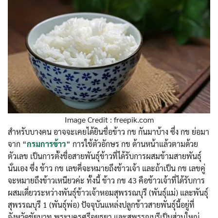
Image Credit : freepik.com
สำหรับบางคน อาจจะเคยได้ยินชื่อข้าว กข กันมาบ้าง ซึ่ง กข ย่อมา
จาก “
กรมการข้าว
” การใช้ตัวอักษร กข ด้านหน้าแล้วตามด้วย
ตัวเลข เป็นการตั้งชื่อสายพันธ์ุข้าวที่ได้รับการผสมข้ามสายพันธ์ุ
นั่นเอง ซึ่ง ข้าว กข เลขคี่จะหมายถึงข้าวเจ้า และถ้าเป็น กข เลขคู่
จะหมายถึงข้าวเหนียวค่ะ ทั้งนี้ ข้าว กข 43 คือข้าวเจ้าที่ได้รับการ
ผสมเดี่ยวระหว่างพันธ์ุข้าวเจ้าหอมสุพรรณบุรี (พันธ์ุแม่) และพันธ์ุ
สุพรรณบุรี 1 (พันธ์ุพ่อ) ปัจจุบันแหล่งปลูกข้าวสายพันธ์ุนี้อยู่ที่
จังหวัดชัยนาท พระนครศรีอยุธยา และสุพรรณบุรีเป็นส่วนใหญ่