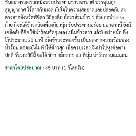
ขึ้นอย่างรวดเร็วเหมือนรับประทานข้าวเจ้าปกติ บรรจุในถุง
สุญญากาศ ไร้สารกันมอด มั่นใจในความสะอาดและปลอดภัย ส่ง
ตรงจากจังหวัดพิจิตร วิธีหุงคือ อัตราส่วนข้าว 1 ถ้วยต่อน้ำ 2 ¼
ถ้วย ก็จะได้ข้าวกล้องที่เหนียวนุ่ม รับประทานอร่อย นอกจากนี้ ยังมี
เคล็ดลับก็คือ ใช้น้ำร้อนจัดๆเทลงไปในข้าวสาร แล้วปิดฝาหม้อ ทิ้ง
ไว้ประมาณ 20 นาที เม็ดข้าวจะพองขึ้น เป็นผลจากความร้อนของ
Search
น้ำร้อน แต่จะยังไม่ทำให้ข้าวสุก เมื่อครบเวลา จึงนำไปหุงต่อตาม
Search
for:
ปกติ รับรองวิธีนี้ จะได้ ข้าว กล้อง กข 43 ที่นุ่ม น่ารับทานแน่นอน
ราคาโดยประมาณ :
45 บาท (1 กิโลกรัม)