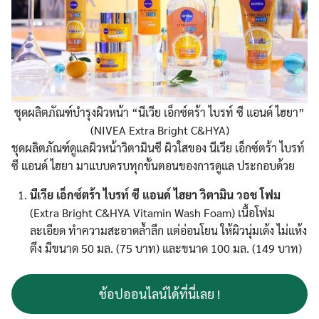
ชุดผลิตภัณฑ์บำรุงผิวหน้า “นีเวีย เอ็กซ์ตร้า ไบรท์ ซี แอนด์ ไฮยา”
(NIVEA Extra Bright C&HYA)
ชุดผลิตภัณฑ์ดูแลผิวหน้าวิตามินซี ผิวใสของ นีเวีย เอ็กซ์ตร้า ไบรท์
ซี แอนด์ ไฮยา มาแบบครบทุกขั้นตอนของการดูแล ประกอบด้วย
นีเวีย เอ็กซ์ตร้า ไบรท์ ซี แอนด์ ไฮยา วิตามิน วอช โฟม
(Extra Bright C&HYA Vitamin Wash Foam) เนื้อโฟม
ละเอียด ทำความสะอาดล้ำลึก แต่อ่อนโยน ให้ผิวนุ่มเด้ง ไม่แห้ง
ตึง มีขนาด 50 มล. (75 บาท) และขนาด 100 มล. (149 บาท)
ช้อปออนไลน์ได้ที่นี่เลย !