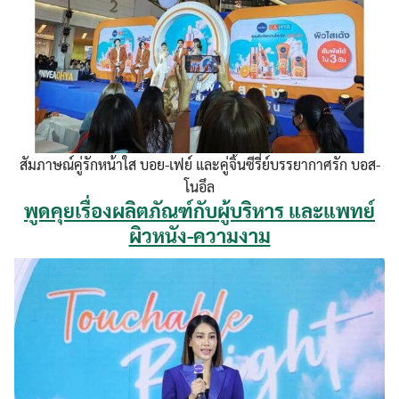
สัมภาษณ์คู่รักหน้าใส บอย-เฟย์ และคู่จิ้นซีรี่ย์บรรยากาศรัก บอส-
โนอึล
พูดคุยเรื่องผลิตภัณฑ์กับผู้บริหาร และแพทย์
ผิวหนัง-ความงาม