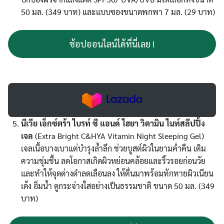
50 มล. (349 บาท) และแบบซองขนาดพกพา 7 มล. (29 บาท)
ช้อปออนไลน์ได้ที่นี่เลย !
นีเวีย เอ็กซ์ตร้า ไบรท์ ซี แอนด์ ไฮยา วิตามิน ไนท์สลีปปิ้ง
เจล
(Extra Bright C&HYA Vitamin Night Sleeping Gel)
เจลเนื้อบางเบาแต่บำรุงล้ำลึก ช่วยบูสต์ผิวในยามค่ำคืน เติม
ความชุ่มชื้น ลดโอกาสเกิดผิวหย่อนคล้อยและริ้วรอยก่อนวัย
และทำให้จุดด่างดำลดเลือนลง ให้ตื่นมาพร้อมทักทายผิวเนียน
เด้ง อิ่มน้ำ ดูกระจ่างใสอย่างเป็นธรรมชาติ ขนาด 50 มล. (349
บาท)