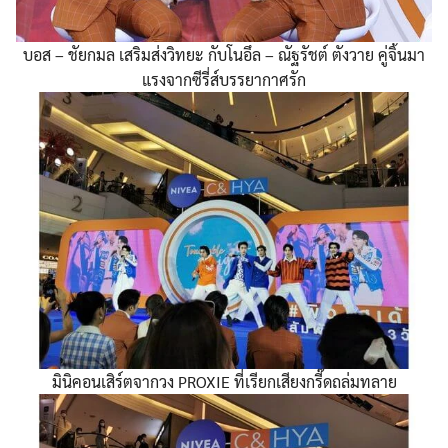
บอส – ชัยกมล เสริมส่งวิทยะ กับโนอึล – ณัฐรัชต์ ตังวาย คู่จิ้นมา
แรงจากซีรี่ส์บรรยากาศรัก
มินิคอนเสิร์ตจากวง PROXIE ที่เรียกเสียงกรี๊ดถล่มทลาย