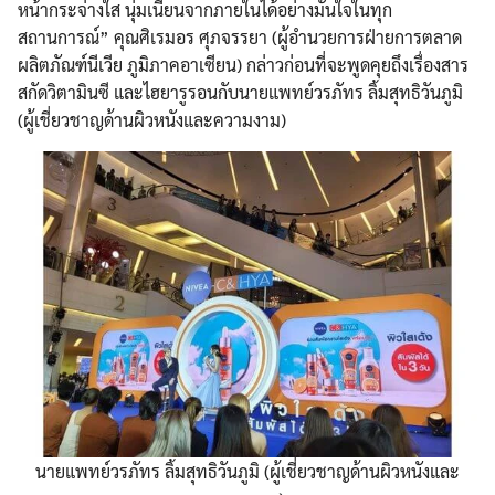
หน้ากระจ่างใส นุ่มเนียนจากภายในได้อย่างมั่นใจในทุก
สถานการณ์” คุณศิเรมอร ศุภจรรยา (ผู้อำนวยการฝ่ายการตลาด
ผลิตภัณฑ์นีเวีย ภูมิภาคอาเซียน) กล่าวก่อนที่จะพูดคุยถึงเรื่องสาร
สกัดวิตามินซี และไฮยารูรอนกับนายแพทย์วรภัทร ลิ้มสุทธิวันภูมิ
(ผู้เชี่ยวชาญด้านผิวหนังและความงาม)
นายแพทย์วรภัทร ลิ้มสุทธิวันภูมิ (ผู้เชี่ยวชาญด้านผิวหนังและ