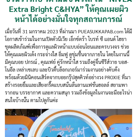
Extra Bright C&HYA” ให้คุณเผยผิว
หน้าได้อย่างมั่นใจทุกสถานการณ์
เมื่อวันที่ 31 มกราคม 2023 ที่ผ่านมา PUEASUKKAPAB.com ได้มี
โอกาสเข้าร่วมในงานเปิดตัวนีเวีย เอ็กซ์ตร้า ไบรท์ ซี แอนด์ ไฮยา
ชุดผลิตภัณฑ์เพื่อการดูแลผิวหน้าแบบอ่อนโยนและครบวงจร ช่วย
ให้คุณเผยผิวเด้ง กระจ่างใส อิ่มฟู ดูชุ่มชื้นจากภายใน โดยในงานนี้
มีคุณบอย ปกรณ์ , คุณเฟย์ คู่รักหน้าใส รวมถึงคู่จิ้นซีรีส์วาย บอส-
โนอึล เหล่าเซเลบ และบิวตี้บล็อกเกอร์มาร่วมงานอย่างคับคั่ง
พร้อมด้วยมินิคอนเสิร์ตจากบอยกรุ๊ปสุดคิวท์อย่างวง PROXIE ที่มา
สร้างรอยยิ้มและเสียงกรี๊ดแบบสนั่นลั่นลานแฟชั่นฮอลล์ สยามพา
รากอน บรรยากาศ และความสนุก รวมถึงข้อมูลในงานจะมีอะไรน่า
สนใจบ้างนั้น ตามไปดูกันค่ะ