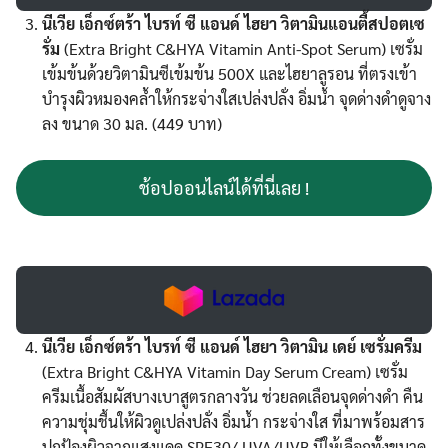
นีเวีย เอ็กซ์ตร้า ไบรท์ ซี แอนด์ ไฮยา วิตามินแอนตี้สปอตเซ
รั่ม
(Extra Bright C&HYA Vitamin Anti-Spot Serum) เซรั่ม
เข้มข้นด้วยวิตามินซีเข้มข้น 500X และไฮยาลูรอน ที่ตรงเข้า
บำรุงผิวหมองคล้ำให้กระจ่างใสเปล่งปลั่ง อิ่มน้ำ จุดด่างดำดูจาง
ลง ขนาด 30 มล. (449 บาท)
ช้อปออนไลน์ได้ที่นี่เลย !
นีเวีย เอ็กซ์ตร้า ไบรท์ ซี แอนด์ ไฮยา วิตามิน เดย์ เซรั่มครีม
(Extra Bright C&HYA Vitamin Day Serum Cream) เซรั่ม
ครีมเนื้อสัมผัสบางเบาสูตรกลางวัน ช่วยลดเลือนจุดด่างดำ คืน
ความชุ่มชื้นให้ผิวดูเปล่งปลั่ง อิ่มน้ำ กระจ่างใส ที่มาพร้อมสาร
ปกป้องผิวจากแสงแดด SPF30/ UVA/UVB มีให้เลือกทั้งขนาด