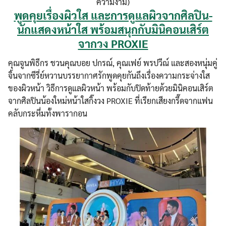
ความงาม)
พูดคุยเรื่องผิวใส และการดูแลผิวจากศิลปิน-
นักแสดงหน้าใส พร้อมสนุกกับมินิคอนเสิร์ต
จากวง PROXIE
คุณจูนพิธีกร ชวนคุณบอย ปกรณ์, คุณเฟย์ พรปวีณ์ และสองหนุ่มคู่
จิ้นจากซีรี่ย์หวานบรรยากาศรักพูดคุยกันถึงเรื่องความกระจ่างใส
ของผิวหน้า วิธีการดูแลผิวหน้า พร้อมกับปิดท้ายด้วยมินิคอนเสิร์ต
จากศิลปินน้องใหม่หน้าใสกิ๊งวง PROXIE ที่เรียกเสียงกรึ๊ดจากแฟน
คลับกระหึ่มทั้งพารากอน