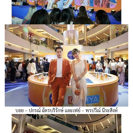
บอย – ปกรณ์ ฉัตรบริรักษ์ และเฟย์ – พรปวีณ์ นีระสิงห์