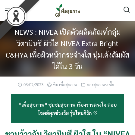
Skip
to
content
NEWS : NIVEA เปิดตัวผลิตภัณฑ์กลุ่ม
วิตามินซี ผิวใส NIVEA Extra Bright
C&HYA เพื่อผิวหน้ากระจ่างใส นุ่มเด้งสัมผัส
ได้ใน 3 วัน
03/02/2023
ทีม เพื่อสุขภาพ
ของสุขภาพน่าซื้อ
“
เพื่อสุขภาพ” ชุมชนสุขภาพ เรื่องราวตรงใจ ตอบ
โจทย์ทุกช่วงวัย รุ่นไหนก็รัก ♡
ชวนว้าวกับ วิตามินซี ผิวใส ใน “NIVEA