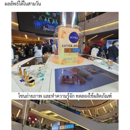
ผลลัพธ์ได้ในสามวัน
โซนถ่ายภาพ และทำความรู้จัก ทดลองใช้ผลิตภัณฑ์