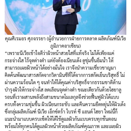
คุณศิเรมอร ศุภจรรยา (ผู้อำนวยการฝ่ายการตลาด ผลิตภัณฑ์นีเวีย
ภูมิภาคอาเซียน)
“เพราะนีเวียเข้าใจดีว่าผิวหน้าสวยใสที่แท้จริง ไม่ได้เพียงแค่
กระจ่างใส ไร้จุดด่างดำ แต่ยังต้องเนียนเด้ง ดูชุ่มชื้นอิ่มน้ำ ให้
สามารถเผยผิวหน้าได้อย่างมั่นใจ เราจึงนำความเชี่ยวชาญมา
คิดค้นพัฒนาสารสกัดจากวิตามินซีที่ได้จากการสกัดเย็นบริสุทธิ์ ไม่
ผ่านความร้อนใด ๆ จนทำให้ได้คุณค่าบริสุทธิ์จากธรรมชาติด้าน
บำรุงผิวให้กระจ่างใส ลดเลือนจุดด่างดำ ขณะเดียวกันด้วยไฮยาลู
รอนที่เราผสานพลังถึงสามขนาดโมเลกุลจึงช่วยฟื้นฟูผิวได้แบบ
ครบทั้งความชุ่มชื้น ผิวเนียนกระชับ และคืนความยืดหยุ่นให้ผิวเด้ง
ซึ่งกลุ่มผลิตภัณฑ์ นีเวีย เอ็กซ์ตร้า ไบรท์ ซี แอนด์ ไฮยา ใหม่นี้ก็
แนะนำมาแบบครบเซ็ตให้ได้ใช้ดูแลผิวกันแบบครบทุกขั้นตอน
พร้อมให้ทุกคนได้ดูแลผิวหน้าด้วยผลิตภัณฑ์คุณภาพ และเผยผิว