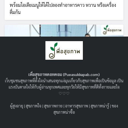
พร้อมไอเดียเมนูให้ได้ไปลองทำอาหารคาว หวาน หรือเครื่อง
ดื่มกัน
เพื่อสุขภาพดอทคอม (Pueasukkapab.com)
เว็บชุมชนสุขภาพที่ตั้งใจนำเสนอทุกแง่มุมเกี่ยวกับสุขภาพเพื่อเป็นข้อมูล เป็น
แรงบันดาลใจให้กับผู้อ่านทุกเพศและทุกวัยให้มีสุขภาพที่ดีทั้งกายและใจ
♡♡♡
NEWS : ยูเซอริน เปิดตัว “EUCERIN
EPICELLINE® SERUM” ตัวช่วยจัดการ 10
ผู้สูงอายุ
|
สุขภาพใจ
|
สุขภาพกาย
|
อาหารสุขภาพ
|
สุขภาพน่ารู้
|
ของ
สัญญาณแห่งวัย ลึกระดับเซลล์ผิว ดูอ่อนเยาว์ลง
สุขภาพน่าซื้อ
ถึง 5 ปีใน 4 สัปดาห์
28/01/2025
PR news
,
ของสุขภาพน่าซื้อ