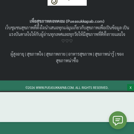
10 ชนิด ทั้งสวย ทั้งมีสรรพคุณที่ดีต่อสุขภาพ !
01/03/2023
สุขภาพน่ารู้
เพื่อสุขภาพดอทคอม (Pueasukkapab.com)
ดอกไม้กินได้ มีอะไรบ้าง รู้จักดอกไม้กินได้พร้อมสรรพคุณของ
เว็บชุมชนสุขภาพที่ตั้งใจนำเสนอทุกแง่มุมเกี่ยวกับสุขภาพเพื่อเป็นข้อมูล เป็น
แต่ละชนิด วิธีการกินที่ถูกต้อง ข้อควรระวัง ดอกไม้กินได้ ซื้อ
แรงบันดาลใจให้กับผู้อ่านทุกเพศและทุกวัยให้มีสุขภาพที่ดีทั้งกายและใจ
ที่ไหนได้บ้าง มาดูกันเลย
♡♡♡
Search
Search
ผู้สูงอายุ
|
สุขภาพใจ
|
สุขภาพกาย
|
อาหารสุขภาพ
|
สุขภาพน่ารู้
|
ของ
for:
สุขภาพน่าซื้อ
X
©2026 WWW.PUEASUKKAPAB.COM. ALL RIGHTS RESERVED.