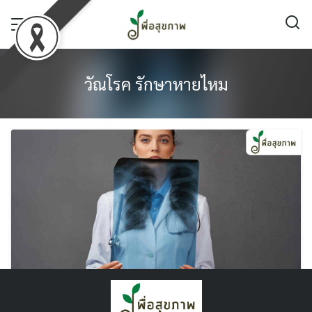
Skip
to
content
วัณโรค รักษาหายไหม
วัณโรค อันตรายไหม ? ชวนดูโรคติดต่อที่ต้อง