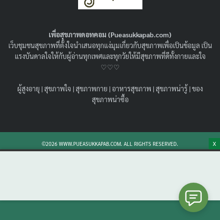
ทำความรู้จักและเข้าใจให้มากขึ้น
11/07/2023
สุขภาพน่ารู้
เพื่อสุขภาพดอทคอม (Pueasukkapab.com)
วัณโรค อันตรายไหม มารู้จักและเข้าใจโรคนี้กัน วัณโรค
เว็บชุมชนสุขภาพที่ตั้งใจนำเสนอทุกแง่มุมเกี่ยวกับสุขภาพเพื่อเป็นข้อมูล เป็น
รักษาหายไหม วัณโรคปอดเกิดจากอะไร วัณโรคปอด อาการ
แรงบันดาลใจให้กับผู้อ่านทุกเพศและทุกวัยให้มีสุขภาพที่ดีทั้งกายและใจ
เป็นยังไง สังเกตตัวเอง พร้อมวิธีป้องกัน
♡♡♡
Search
Search
ผู้สูงอายุ
|
สุขภาพใจ
|
สุขภาพกาย
|
อาหารสุขภาพ
|
สุขภาพน่ารู้
|
ของ
for:
สุขภาพน่าซื้อ
X
©2026 WWW.PUEASUKKAPAB.COM. ALL RIGHTS RESERVED.