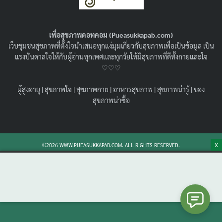
อันตรายมั้ย ใช้ยังไง ? ก่อนใช้ต้องรู้ !
04/10/2023
สุขภาพน่ารู้
เพื่อสุขภาพดอทคอม (Pueasukkapab.com)
ปากกาลดน้ำหนัก Liraglutide คือ อะไร ลดน้ำหนักได้จริง
เว็บชุมชนสุขภาพที่ตั้งใจนำเสนอทุกแง่มุมเกี่ยวกับสุขภาพเพื่อเป็นข้อมูล เป็น
ไหม อันตรายหรือไม่ ข้อควรระวัง พร้อมแนะนำ ปากกาลด
แรงบันดาลใจให้กับผู้อ่านทุกเพศและทุกวัยให้มีสุขภาพที่ดีทั้งกายและใจ
น้ำหนัก โรงพยาบาล ไหนดี มีมาตรฐาน
♡♡♡
Search
Search
ผู้สูงอายุ
|
สุขภาพใจ
|
สุขภาพกาย
|
อาหารสุขภาพ
|
สุขภาพน่ารู้
|
ของ
for:
สุขภาพน่าซื้อ
X
©2026 WWW.PUEASUKKAPAB.COM. ALL RIGHTS RESERVED.