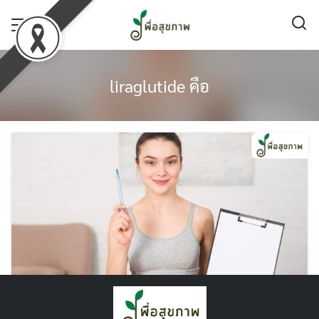
Skip
to
content
liraglutide คือ
ปากกาลดน้ำหนัก Liraglutide คือ อะไร