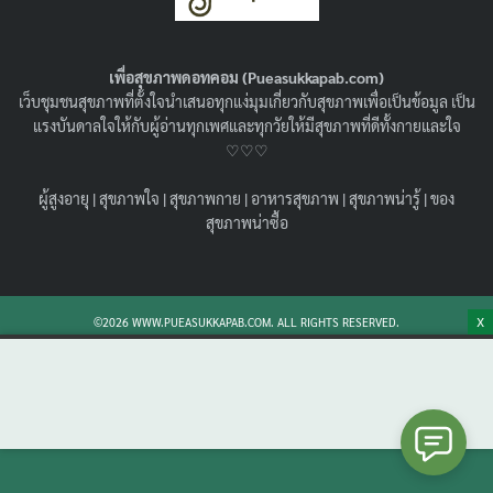
ไม่เป็นสุขกัน !
05/12/2022
สุขภาพน่ารู้
เพื่อสุขภาพดอทคอม (Pueasukkapab.com)
พารานอยด์ คือ อะไร เป็นอาการป่วยทางจิตหรือไม่ มารู้จัก
เว็บชุมชนสุขภาพที่ตั้งใจนำเสนอทุกแง่มุมเกี่ยวกับสุขภาพเพื่อเป็นข้อมูล เป็น
Paranoia คือ อะไร สาเหตุและปัจจัยการเกิด ข้อบ่งชี้การป่วย
แรงบันดาลใจให้กับผู้อ่านทุกเพศและทุกวัยให้มีสุขภาพที่ดีทั้งกายและใจ
และวิธีการรักษา ให้มากขึ้นกัน
♡♡♡
Search
Search
ผู้สูงอายุ
|
สุขภาพใจ
|
สุขภาพกาย
|
อาหารสุขภาพ
|
สุขภาพน่ารู้
|
ของ
for:
สุขภาพน่าซื้อ
X
©2026 WWW.PUEASUKKAPAB.COM. ALL RIGHTS RESERVED.