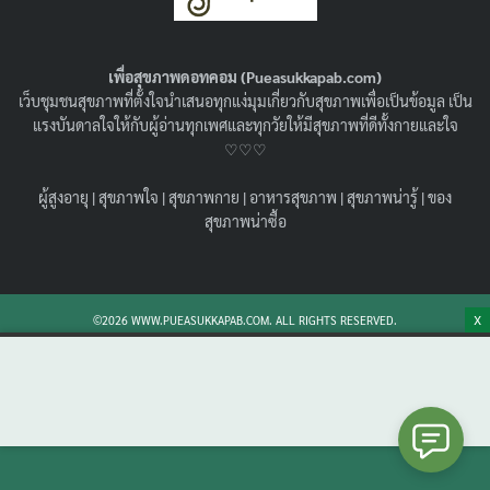
หมด หรือเราจะเป็น Highly Sensitive Person ?
30/09/2022
สุขภาพใจ
เพื่อสุขภาพดอทคอม (Pueasukkapab.com)
เป็นไหม ร้องไห้ง่าย อ่อนไหวง่าย อะไรนิดอะไรหน่อยก็น้ำตา
เว็บชุมชนสุขภาพที่ตั้งใจนำเสนอทุกแง่มุมเกี่ยวกับสุขภาพเพื่อเป็นข้อมูล เป็น
แตก เราเป็นอะไร ร้ายแรงหรือไม่ และ sensitive คือ อะไร
แรงบันดาลใจให้กับผู้อ่านทุกเพศและทุกวัยให้มีสุขภาพที่ดีทั้งกายและใจ
มาหาคำตอบกันค่ะ
♡♡♡
Search
Search
ผู้สูงอายุ
|
สุขภาพใจ
|
สุขภาพกาย
|
อาหารสุขภาพ
|
สุขภาพน่ารู้
|
ของ
for:
สุขภาพน่าซื้อ
X
©2026 WWW.PUEASUKKAPAB.COM. ALL RIGHTS RESERVED.