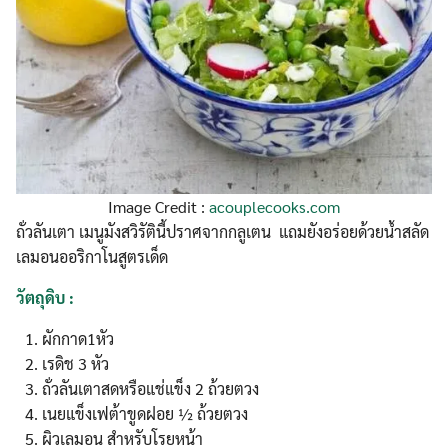
Image Credit :
acouplecooks.com
ถั่วลันเตา เมนูมังสวิรัตินี้ปราศจากกลูเตน แถมยังอร่อยด้วยน้ำสลัด
เลมอนออริกาโนสูตรเด็ด
วัตถุดิบ :
ผักกาด1หัว
เรดิช 3 หัว
ถั่วลันเตาสดหรือแช่แข็ง 2 ถ้วยตวง
เนยแข็งเฟต้าขูดฝอย ½ ถ้วยตวง
ผิวเลมอน สำหรับโรยหน้า