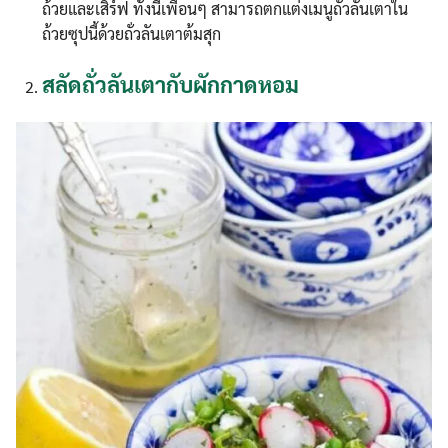
ถ้วยและเสิร์ฟ ทั้งนี้เพื่อนๆ สามารถตกแต่งเมนูถั่วลันเตาใน
ถ้วยซุปนี้ด้วยถั่วลันเตาต้มสุก
สลัดถั่วลันเตากับผักกาดหอม