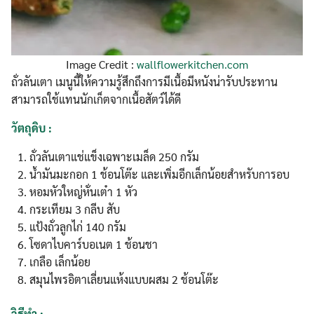
Image Credit :
wallflowerkitchen.com
ถั่วลันเตา เมนูนี้ให้ความรู้สึกถึงการมีเนื้อมีหนังน่ารับประทาน
สามารถใช้แทนนักเก็ตจากเนื้อสัตว์ได้ดี
วัตถุดิบ :
ถั่วลันเตาแช่แข็งเฉพาะเมล็ด 250 กรัม
น้ำมันมะกอก 1 ช้อนโต๊ะ และเพิ่มอีกเล็กน้อยสำหรับการอบ
หอมหัวใหญ่หั่นเต๋า 1 หัว
กระเทียม 3 กลีบ สับ
แป้งถั่วลูกไก่ 140 กรัม
โซดาไบคาร์บอเนต 1 ช้อนชา
เกลือ เล็กน้อย
สมุนไพรอิตาเลี่ยนแห้งแบบผสม 2 ช้อนโต๊ะ
วิธีทำ :