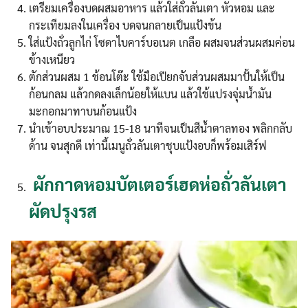
เตรียมเครื่องบดผสมอาหาร แล้วใส่ถั่วลันเตา หัวหอม และ
กระเทียมลงในเครื่อง บดจนกลายเป็นแป้งข้น
ใส่แป้งถั่วลูกไก่ โซดาไบคาร์บอเนต เกลือ ผสมจนส่วนผสมค่อน
ข้างเหนียว
ตักส่วนผสม 1 ช้อนโต๊ะ ใช้มือเปียกจับส่วนผสมมาปั้นให้เป็น
ก้อนกลม แล้วกดลงเล็กน้อยให้แบน แล้วใช้แปรงจุ่มน้ำมัน
มะกอกมาทาบนก้อนแป้ง
นำเข้าอบประมาณ 15-18 นาทีจนเป็นสีน้ำตาลทอง พลิกกลับ
ด้าน จนสุกดี เท่านี้เมนูถั่วลันเตาชุบแป้งอบก็พร้อมเสิร์ฟ
ผักกาดหอมบัตเตอร์เฮดห่อถั่วลันเตา
ผัดปรุงรส