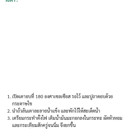
Search
Search
for:
เปิดเตาอบที่ 180 องศาเซลเซียส รอไว้ และปูถาดอบด้วย
กระดาษไข
นำถั่วลันเตาละลายน้ำแข็ง และพักไว้ให้สะเด็ดน้ำ
เตรียมกระทำตั้งไฟ เติมน้ำมันมะกอกลงในกระทะ ผัดหัวหอม
และกระเทียมสักครู่จนนิ่ม จึงยกขึ้น