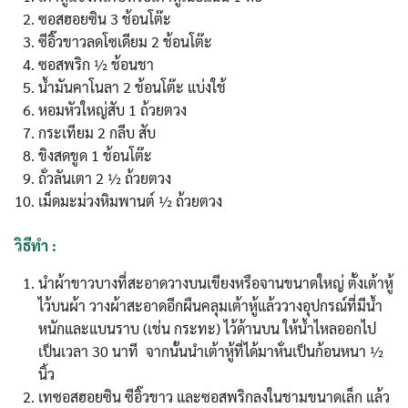
ซอสฮอยซิน 3 ช้อนโต๊ะ
ซีอิ๊วขาวลดโซเดียม 2 ช้อนโต๊ะ
ซอสพริก ½ ช้อนชา
น้ำมันคาโนลา 2 ช้อนโต๊ะ แบ่งใช้
หอมหัวใหญ่สับ 1 ถ้วยตวง
กระเทียม 2 กลีบ สับ
ขิงสดขูด 1 ช้อนโต๊ะ
ถั่วลันเตา 2 ½ ถ้วยตวง
เม็ดมะม่วงหิมพานต์ ½ ถ้วยตวง
วิธีทำ :
นำผ้าขาวบางที่สะอาดวางบนเขียงหรือจานขนาดใหญ่ ตั้งเต้าหู้
ไว้บนผ้า วางผ้าสะอาดอีกผืนคลุมเต้าหู้แล้ววางอุปกรณ์ที่มีน้ำ
หนักและแบนราบ (เช่น กระทะ) ไว้ด้านบน ให้น้ำไหลออกไป
เป็นเวลา 30 นาที จากนั้นนำเต้าหู้ที่ได้มาหั่นเป็นก้อนหนา ½
นิ้ว
เทซอสฮอยซิน ซีอิ๊วขาว และซอสพริกลงในชามขนาดเล็ก แล้ว