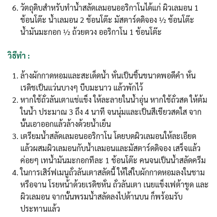
วัตถุดิบสำหรับทำน้ำสลัดเลมอนออริกาโนได้แก่ ผิวเลมอน 1
ช้อนโต๊ะ น้ำเลมอน 2 ช้อนโต๊ะ มัสตาร์ดดิจอง ½ ช้อนโต๊ะ
น้ำมันมะกอก ½ ถ้วยตวง ออริกาโน 1 ช้อนโต๊ะ
วิธีทำ :
ล้างผักกาดหอมและสะเด็ดน้ำ หั่นเป็นชิ้นขนาดพอดีคำ หั่น
เรดิชเป็นแว่นบางๆ บีบมะนาว แล้วพักไว้
หากใช้ถั่วลันเตาแช่แข็ง ให้ละลายในน้ำอุ่น หากใช้ถั่วสด ให้ต้ม
ในน้ำ ประมาณ 3 ถึง 4 นาที จนนุ่มและเป็นสีเขียวสดใส จาก
นั้นเอาออกแล้วล้างด้วยน้ำเย็น
เตรียมน้ำสลัดเลมอนออริกาโน โดยบดผิวเลมอนให้ละเอียด
แล้วผสมผิวเลมอนกับน้ำเลมอนและมัสตาร์ดดิจอง เสร็จแล้ว
ค่อยๆ เทน้ำมันมะกอกทีละ 1 ช้อนโต๊ะ คนจนเป็นน้ำสลัดครีม
ในการเสิร์ฟเมนูถั่วลันเตาสลัดนี้ ให้ใส่ใบผักกาดหอมลงในชาม
หรือจาน โรยหน้าด้วยเรดิชหั่น ถั่วลันเตา เนยแข็งเฟต้าขูด และ
ผิวเลมอน จากนั้นพรมน้ำสลัดลงไปด้านบน ก็พร้อมรับ
ประทานแล้ว