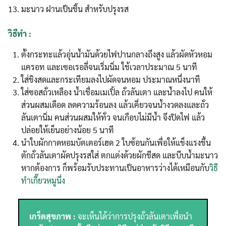
มะนาว ฝานเป็นชิ้น สำหรับปรุงรส
วิธีทำ :
ตั้งกระทะแล้วอุ่นน้ำมันด้วยไฟปานกลางถึงสูง แล้วผัดหัวหอม
แครอท และเซอเรอลี่จนเริ่มนิ่ม ใช้เวลาประมาณ 5 นาที
ใส่ขิงสดและกระเทียมลงไปผัดจนหอม ประมาณหนึ่งนาที
ใส่ซอสถั่วเหลือง น้ำเชื่อมเมเปิ้ล ถั่วลันเตา และน้ำลงไป คนให้
ส่วนผสมเดือด ลดความร้อนลง แล้วเคี่ยวจนน้ำงวดลงและถั่ว
ลันเตานิ่ม คนส่วนผสมให้ทั่ว จนเกือบไม่มีน้ำ จึงปิดไฟ แล้ว
ปล่อยให้เย็นอย่างน้อย 5 นาที
นำใบผักกาดหอมบัตเตอร์เฮด 2 ใบซ้อนกันเพื่อให้แข็งแรงขึ้น
ตักถั่วลันเตาผัดปรุงรสใส่ ตกแต่งด้วยผักชีสด และบีบน้ำมะนาว
หากต้องการ ก็พร้อมรับประทานเป็นอาหารว่างได้เหมือนกับ
วิธี
ทำเกี๊ยวหมูนึ่ง
เกร็ดสุขภาพ :
จะเห็นได้ว่าการปรุงถั่วลันเตาเพื่อนำ