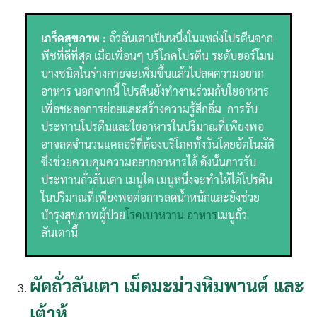
เกร็ดสุขภาพ :
ถั่วลันเตาเป็นหนึ่งในแหล่งโปรตีนจาก
พืชที่ดีที่สุด เมื่อเพื่อนๆ บริโภคโปรตีน ระดับฮอร์โมน
บางชนิดในร่างกายจะเพิ่มขึ้นแล้วไปลดความอยาก
อาหาร นอกจากนี้ โปรตีนยังทำงานร่วมกับใยอาหาร
เพื่อชะลอการย่อยและสร้างความรู้สึกอิ่ม การรับ
ประทานโปรตีนและใยอาหารในปริมาณที่เพียงพอ
อาจลดจำนวนแคลอรีที่ต้องบริโภคทั้งวันโดยอัตโนมัติ
ซึ่งช่วยควบคุมความอยากอาหารได้ ดังนั้นการรับ
ประทานถั่วลันเตา เมนูใด เมนูหนึ่งจะทำให้ได้โปรตีน
ในปริมาณที่เพียงพอต่อการลดน้ำหนักและยังช่วย
บำรุงสุขภาพผู้ป่วย
โรคเบาหวาน อาหาร
เมนูถั่ว
ลันเตานี้
ผัดถั่วลันเตา เม็ดมะม่วงหิมพานต์ และ
เต้าหู้