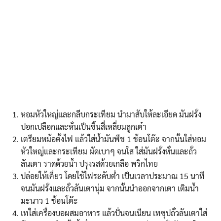
หอมหัวใหญ่และกลีบกระเทียม นำมาสับให้ละเอียด มันฝรั่ง
ปอกเปลือกและหั่นเป็นชิ้นสี่เหลี่ยมลูกเต๋า
เตรียมหม้อตั้งไฟ แล้วใส่น้ำมันพืช 1 ช้อนโต๊ะ จากนั้นใส่หอม
หัวใหญ่และกระเทียม ผัดเบาๆ จนใส ใส่มันฝรั่งหั่นและถั่ว
ลันเตา ราดด้วยน้ำ ปรุงรสด้วยเกลือ พริกไทย
ปล่อยให้เคี่ยว โดยใช้ไฟระดับต่ำ เป็นเวลาประมาณ 15 นาที
จนมันฝรั่งและถั่วลันเตานุ่ม จากนั้นนำออกจากเตา เติมน้ำ
มะนาว 1 ช้อนโต๊ะ
เทใส่เครื่องบอผสมอาหาร แล้วปั่นจนเนียน เทซุปถั่วลันเตาใส่