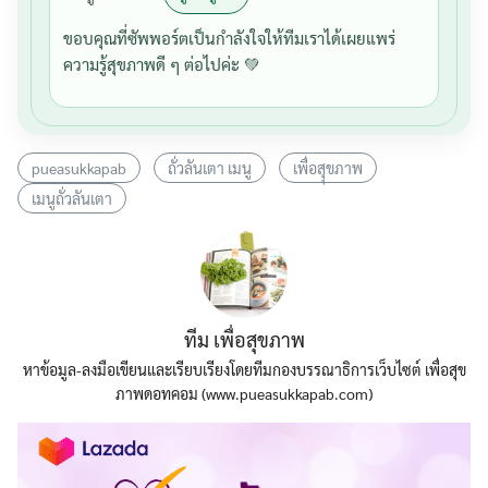
ขอบคุณที่ซัพพอร์ตเป็นกำลังใจให้ทีมเราได้เผยแพร่
ความรู้สุขภาพดี ๆ ต่อไปค่ะ 💚
pueasukkapab
ถั่วลันเตา เมนู
เพื่อสุุขภาพ
เมนูถั่วลันเตา
ทีม เพื่อสุขภาพ
หาข้อมูล-ลงมือเขียนและเรียบเรียงโดยทีมกองบรรณาธิการเว็บไซต์ เพื่อสุข
ภาพดอทคอม (www.pueasukkapab.com)