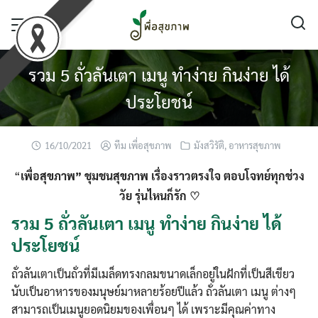
Skip
to
content
รวม 5 ถั่วลันเตา เมนู ทำง่าย กินง่าย ได้
ประโยชน์
16/10/2021
ทีม เพื่อสุขภาพ
มังสวิรัติ
,
อาหารสุขภาพ
“
เพื่อสุขภาพ” ชุมชนสุขภาพ เรื่องราวตรงใจ ตอบโจทย์ทุกช่วง
วัย รุ่นไหนก็รัก ♡
รวม 5 ถั่วลันเตา เมนู ทำง่าย กินง่าย ได้
ประโยชน์
ถั่วลันเตาเป็นถั่วที่มีเมล็ดทรงกลมขนาดเล็กอยู่ในฝักที่เป็นสีเขียว
นับเป็นอาหารของมนุษย์มาหลายร้อยปีแล้ว ถั่วลันเตา เมนู ต่างๆ
สามารถเป็นเมนูยอดนิยมของเพื่อนๆ ได้ เพราะมีคุณค่าทาง