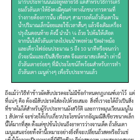
มารับประทานนั้นมีอยู่หลายวิธี แต่สำหรับวิธีการเตรี
ยมถั่วลันเตาให้ยังคงมีคุณค่าทางโภชนาการตามที่
ร่างกายต้องการนั้น เพื่อนๆ สามารถต้มถั่วลันเตาใน
น้ำปริมาณเล็กน้อยและใช้เวลาสั้นๆ แล้วจึงเติมเครื่อง
ปรุงในตอนท้าย ดังนี้ นำน้ำ ¼ ถ้วย ไปต้มให้เดือด
จากนั้นใส่ถั่วลันเตาลงไปจนน้ำพอท่วม ปิดฝาหม้อ
และเคี่ยวไฟอ่อนประมาณ 5 ถึง 10 นาทีหรือจนกว่า
ถั่วจะนิ่มและเป็นสีเขียวสด จึงแยกมาสะเด็ดน้ำ เท่านี้
ถั่วลันเตาอร่อยๆ ที่มีประโยชน์ก็พร้อมสำหรับการทำ
ถั่วลันเตา เมนูต่างๆ เพื่อรับประทานแล้ว
ถึงแม้ว่าวิธีทำข้าวผัดสับปะรดจะไม่มีข้อกำหนดกฎเกณฑ์เอาไว้ แต่
ที่แน่ๆ คือ ต้องมีสับปะรดใส่ลงไปด้วยเสมอ สิ่งที่เราจะได้ถั่วเป็นสิ่ง
ที่ขาดไม่ได้สำหรับผู้รับประทานมังสวิรัติ และการหมุนเวียนเมนูใน
1 สัปดาห์ จะช่วยให้เก็บเกี่ยวประโยชน์จากอัญมณีสีเขียวขนาดเล็ก
นี้ได้มากที่สุด ตั้งแต่ซุปข้นไปจนถึงอาหารว่างจานเด็ด ถั่วลันเตา
เมนูแสนอร่อยทั้งห้านี้เหมาะอย่างยิ่งที่จะเปลี่ยนถั่วสดหรือถั่วแช่
แข็งให้กลายเป็นอาหารที่มีชีวิตชีวา ดีต่อสุขภาพ และสะดวกสบาย