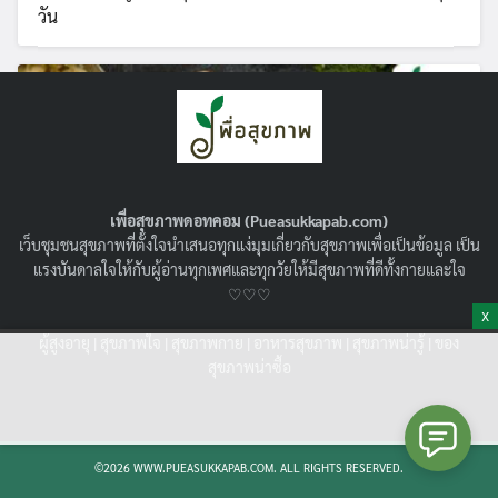
วัน
เพื่อสุขภาพดอทคอม (Pueasukkapab.com)
เว็บชุมชนสุขภาพที่ตั้งใจนำเสนอทุกแง่มุมเกี่ยวกับสุขภาพเพื่อเป็นข้อมูล เป็น
แรงบันดาลใจให้กับผู้อ่านทุกเพศและทุกวัยให้มีสุขภาพที่ดีทั้งกายและใจ
♡♡♡
X
แจกสูตรมันบด คลีน ไม่อ้วน ทำง่าย อร่อยได้โดย
ผู้สูงอายุ
|
สุขภาพใจ
|
สุขภาพกาย
|
อาหารสุขภาพ
|
สุขภาพน่ารู้
|
ของ
ไม่รู้สึกผิด (พร้อมวิธีเลือกหัวมัน และการจับคู่
สุขภาพน่าซื้อ
เสิร์ฟแบบเฮลท์ตี้)
15/07/2025
คลีน
,
อาหารสุขภาพ
รวม สูตรมันบด คลีน 5 เมนู พร้อมเคล็ดลับเลือกวัตถุดิบ
©2026 WWW.PUEASUKKAPAB.COM. ALL RIGHTS RESERVED.
เทคนิคปรุงให้อร่อยแบบไม่อ้วน เสิร์ฟยังไงให้อยู่ท้อง ดูดี และ