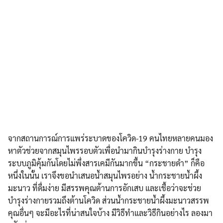
จากสถานการณ์การแพร่ระบาดของโควิด-19 คนไทยหลายคนมอง
หาตัวช่วยจากสมุนไพรรอบตัวเพื่อนำมากินบำรุงร่างกาย บำรุง
ระบบภูมิคุ้มกันโดยไม่พึ่งสารเคมีกันมากขึ้น “กระชายดำ” ก็คือ
หนึ่งในนั้น เราจึงขอนำเสนอน้ำสมุนไพรอย่าง น้ำกระชายน้ำผึ้ง
มะนาว ที่ดื่มง่าย มีสรรพคุณต้านการอักเสบ และเชื้อว่าจะช่วย
บำรุงร่างกายรวมถึงต้านโควิด ส่วนน้ำกระชายน้ำผึ้งมะนาวสรรพ
คุณอื่นๆ จะมีอะไรที่น่าสนใจบ้าง มีวิธีทำและวิธีกินอย่างไร ลองมา