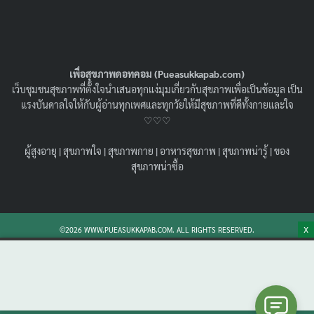
เพื่อสุขภาพดอทคอม (Pueasukkapab.com)
เว็บชุมชนสุขภาพที่ตั้งใจนำเสนอทุกแง่มุมเกี่ยวกับสุขภาพเพื่อเป็นข้อมูล เป็น
แรงบันดาลใจให้กับผู้อ่านทุกเพศและทุกวัยให้มีสุขภาพที่ดีทั้งกายและใจ
♡♡♡
แจกสูตรมันบด คลีน ไม่อ้วน ทำง่าย อร่อยได้โดย
ผู้สูงอายุ
|
สุขภาพใจ
|
สุขภาพกาย
|
อาหารสุขภาพ
|
สุขภาพน่ารู้
|
ของ
ไม่รู้สึกผิด (พร้อมวิธีเลือกหัวมัน และการจับคู่
สุขภาพน่าซื้อ
เสิร์ฟแบบเฮลท์ตี้)
15/07/2025
คลีน
,
อาหารสุขภาพ
รวม สูตรมันบด คลีน 5 เมนู พร้อมเคล็ดลับเลือกวัตถุดิบ
X
©2026 WWW.PUEASUKKAPAB.COM. ALL RIGHTS RESERVED.
เทคนิคปรุงให้อร่อยแบบไม่อ้วน เสิร์ฟยังไงให้อยู่ท้อง ดูดี และ
ดีต่อใจในทุกมื้อ