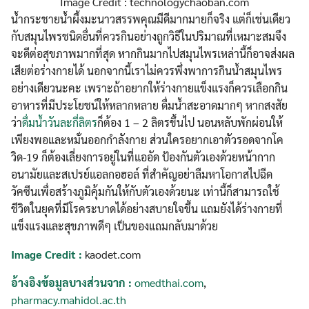
Image Credit : technologychaoban.com
น้ำกระชายน้ำผึ้งมะนาวสรรพคุณมีดีมากมายก็จริง แต่ก็เช่นเดียว
กับสมุนไพรชนิดอื่นที่ควรกินอย่างถูกวิธีในปริมาณที่เหมาะสมจึง
จะดีต่อสุขภาพมากที่สุด หากกินมากไปสมุนไพรเหล่านี้ก็อาจส่งผล
เสียต่อร่างกายได้ นอกจากนี้เราไม่ควรพึ่งพาการกินน้ำสมุนไพร
อย่างเดียวนะคะ เพราะถ้าอยากให้ร่างกายแข็งแรงก็ควรเลือกกิน
อาหารที่มีประโยชน์ให้หลากหลาย ดื่มน้ำสะอาดมากๆ หากสงสัย
ว่า
ดื่มน้ำวันละกี่ลิตร
ก็ต้อง 1 – 2 ลิตรขึ้นไป นอนหลับพักผ่อนให้
เพียงพอและหมั่นออกกำลังกาย ส่วนใครอยากเอาตัวรอดจากโค
วิด-19 ก็ต้องเลี่ยงการอยู่ในที่แออัด ป้องกันตัวเองด้วยหน้ากาก
อนามัยและสเปรย์แอลกอฮอล์ ที่สำคัญอย่าลืมหาโอกาสไปฉีด
วัคซีนเพื่อสร้างภูมิคุ้มกันให้กับตัวเองด้วยนะ เท่านี้ก็สามารถใช้
ชีวิตในยุคที่มีโรคระบาดได้อย่างสบายใจขึ้น แถมยังได้ร่างกายที่
แข็งแรงและสุขภาพดีๆ เป็นของแถมกลับมาด้วย
Image Credit :
kaodet.com
Search
อ้างอิงข้อมูลบางส่วนจาก :
omedthai.com
,
Search
for:
pharmacy.mahidol.ac.th