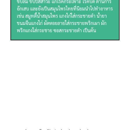
ขับลม ขับปัสสาวะ แก้โรคกระเพาะ โรคบิด ต้านการ
อักเสบ และยังเป็นสมุนไพรไทยที่นิยมนำไปทำอาหาร
เช่น สมูทตี้น้ำสมุนไพร แกงไก่ใส่กระชายดำ น้ำยา
ขนมจีนแกงไก่ ผัดหอยลายใส่กระชายพริกเผา ผัก
พริกแกงใส่กระชาย ซอสกระชายดำ เป็นต้น