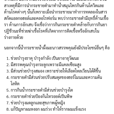
สาเหตุที่มีการนำกระชายดำมาทำน้ำสมุนไพรกินต้านโควิดและ
ต้านโรคต่างๆ นั้นก็เพราะเมื่อนำกระชายมาทำการทดลองในสาร
สกัดแอลกอฮอล์และคลอโรฟอร์ม พบว่ากระชายดำมีฤทธิ์ต้านเชื้อ
รา ต้านการอักเสบ จึงเชื่อว่าการกินกระชายดำคล้ายกับการกินยา
ปฏิชีวนะที่ช่วยฆ่าเชื้อโรคที่เกิดจากการติดเชื้อหรืออักเสบใน
ร่างกายด้วย
นอกจากนี้น้ำกระชายน้ำผึ้งมะนาวสรรพคุณยังมีประโยชน์อื่นๆ คือ
ช่วยบำรุงธาตุ บำรุงกำลัง เป็นยาอายุวัฒนะ
มีสรรพคุณบำรุงกระดูกเพราะมีแคลเซียมสูง
มีส่วนช่วยบำรุงสมอง เพราะช่วยให้เลือดไหลเวียนได้ดีขึ้น
กระชายดำมีส่วนช่วยปรับสมดุลของฮอร์โมนและความดัน
โลหิต
การกินน้ำกระชายดำมีส่วนช่วยบำรุงไต
กระชายดำช่วยป้องกันไทรอยด์เป็นพิษ
ช่วยบำรุงมดลูกและสุขภาพผู้หญิง
แก้ปัญหาผมหงอก ผมร่วง ทำให้รากผมแข็งแรง