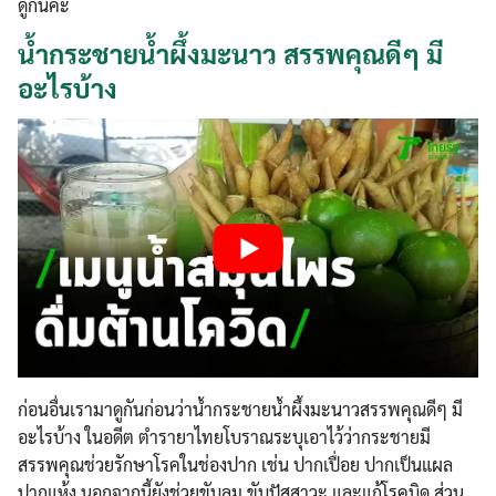
ดูกันค่ะ
น้ำกระชายน้ำผึ้งมะนาว สรรพคุณดีๆ มี
อะไรบ้าง
ก่อนอื่นเรามาดูกันก่อนว่าน้ำกระชายน้ำผึ้งมะนาวสรรพคุณดีๆ มี
อะไรบ้าง ในอดีต ตำรายาไทยโบราณระบุเอาไว้ว่ากระชายมี
สรรพคุณช่วยรักษาโรคในช่องปาก เช่น ปากเปื่อย ปากเป็นแผล
ปากแห้ง นอกจากนี้ยังช่วยขับลม ขับปัสสาวะ และแก้โรคบิด ส่วน