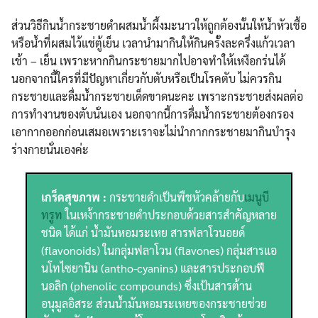
ส่วนวิธีกินน้ำกระชายดำผสมน้ำผึ้งมะนาวให้ถูกต้องนั้นให้น้ำหัวเชื้อ
หรือน้ำที่ผสมไว้แช่ตู้เย็น เวลานำมากินให้กินครั้งละครึ่งแก้วเวลา
เช้า – เย็น เพราะหากกินกระชายมากไปอาจทำให้เหงือกร่นได้
นอกจากนี้ใครที่มีปัญหาเกี่ยวกับตับหรือเป็นโรคตับ ไม่ควรกิน
กระชายและดื่มน้ำกระชายเด็ดขาดนะคะ เพราะกระชายส่งผลต่อ
การทำงานของตับนั่นเอง นอกจากนี้การดื่มน้ำกระชายต้องกรอง
เอากากออกก่อนเสมอเพราะเราจะไม่นำกากกระชายมากินบำรุง
ร่างกายนั่นเองค่ะ
เกร็ดสุขภาพ :
กระชายดำเป็นพืชหัวคล้ายกับ
เมนูบี
ทรูท
ในเหง้ากระชายดำประกอบด้วยสารสำคัญหลาย
ชนิด ได้แก่ น้ำมันหอมระเหย สารฟลาโวนอยด์
(flavonoids) ในกลุ่มฟลาโวน (flavones) กลุ่มสารแอ
นโทไซยานิน (antho-cyanins) และสารประกอบฟี
นอลิก (phenolic compounds) ซึ่งเป้นสารต้าน
อนุมูลอิสระ ส่วนน้ำมันหอมระเหยของกระชายช่วย