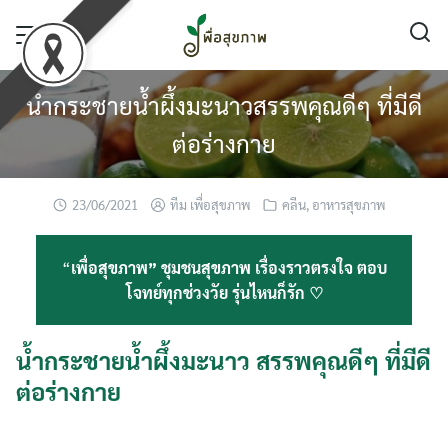
Skip
to
content
น้ำกระชายน้ำผึ้งมะนาวสรรพคุณดีๆ ที่มีดี
ต่อร่างกาย
23/06/2021
ทีม เพื่อสุขภาพ
คลีน
,
อาหารสุขภาพ
“
เพื่อสุขภาพ” ชุมชนสุขภาพ เรื่องราวตรงใจ ตอบ
โจทย์ทุกช่วงวัย รุ่นไหนก็รัก ♡
น้ำกระชายน้ำผึ้งมะนาว สรรพคุณดีๆ ที่มีดี
ต่อร่างกาย