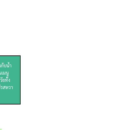
กับน้ำ
นเมนู
ัยทั้ง
มีรสหวา