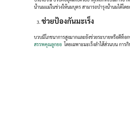
น้ำนมแม่ในช่วงให้นมบุตร สามารถบำรุงน้ำนมได้โดย
ช่วยป้องกันมะเร็ง
บวบมีโภชนาการสูงมากและยังช่วยระบายหรือดีท็อกซ์
สรรพคุณลูกยอ
โดยเฉพาะมะเร็งลำไส้ส่วนบน การกิน