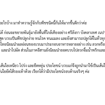
อะไรบ้าง มาทำความรู้จักกับพืชชนิดนี้กันให้มากขึ้นดีกว่าค่ะ
ใต้ ก่อนจะขยายพันธุ์มายังพื้นที่ใกล้เคียงอย่าง ศรีลังกา บังคลาเทศ เน
ี่สุด บวบเป็นพืชปลูกง่าย ทนโรค ทนแมลง และยังสามารถปลูกได้ในทั่วทุ
ไทยนิยมนำผลอ่อนของบวบมาประกอบอาหารหลายอย่าง เช่น ลวกหรือนึ่ง
ียง และนำไปผัด ส่วนในภาคอีสานยังนิยมนำยอดบวบไปลวกจิ้มน้ำพริกแล
นใยเหนียว โปร่ง และยืดหยุ่น ประโยชน์ บวบแก่จึงถูกนำมาใช้เป็นเส้นใย
ยยัดไส้รองเท้าด้วย เรียกได้ว่ามีประโยชน์รอบด้านจริงๆ ค่ะ