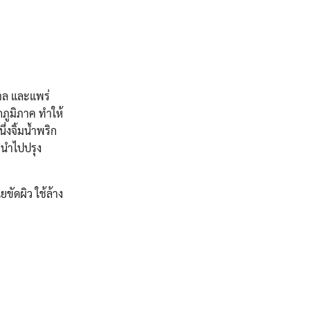
ปาล และแพร่
กภูมิภาค ทำให้
จิ้มน้ำพริก
ะนำไปปรุง
ขัดผิว ใช้ล้าง