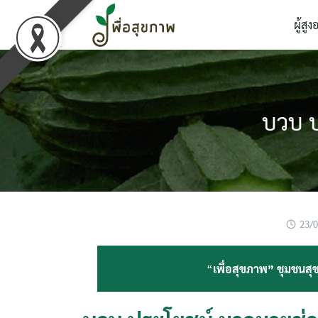
Skip
ผู้สูง
to
content
บวบ ป
23/
“
เพื่อสุขภาพ” ชุมชนสุข