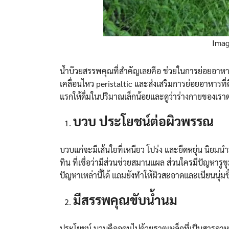
Imag
น้ำบ๊วยสรรพคุณที่สำคัญเลยคือ ช่วยในการย่อยอาหาร เ
เคลื่อนไหว peristaltic และส่งเสริมการย่อยอาหารที
แรกให้ดื่มในปริมาณเล็กน้อยและดูว่าร่างกายของเร
บวบ ประโยชน์ต่อผิวพรรณ
บวบแก่จะมีเส้นใยที่เหนียว โปร่ง และยืดหยุ่น นิยมนำ
ทิน ที่เชื่อว่ามีส่วนช่วยสมานแผล ส่วนใครมีปัญหาร
ปัญหาเหล่านี้ได้ แถมยังทำให้ผิวสะอาดและเนียนนุ่มขึ
มีสรรพคุณขับน้ำนม
ประโยชน์ บวบคืออุดมไปด้วยธาตุเหล็กที่เป็นสารอา