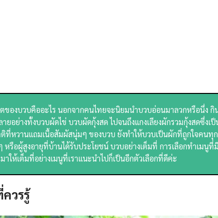
ิตของบวบคืออะไร นอกจากคนไทยจะนิยมนำบวบอ่อนมาลวกหรือนึ่ง กิน
ายอย่างทั้งบวบผัดไข่ บวบผัดกุ้งสด ไปจนถึงแกงเลียงผักรวมกุ้งสดซึ่งเป็
ที่หวานแถมเนื้อสัมผัสนุ่มๆ ของบวบ ยังทำให้บวบเป็นผักที่ถูกใจคนทุกว
 หรือผู้สูงอายุที่บ้านได้รับประโยชน์ บวบอย่างเต็มที่ การเลือกทำเมนูที่
ต็มที่อย่างเมนูที่เราแนะนำไปก็เป็นอีกตัวเลือกที่ดีค่ะ
ควรรู้