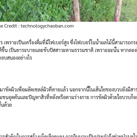
e Credit : technologychaoban.com
พราะเป็นเครื่องดื่มที่มีไฟเบอร์สูง ซึ่งไฟเบอร์ในน้ำผลไม้นี้สามารถกร
่ดีขึ้น เป็นยาระบายและขับปัสสาวะตามธรรมชาติ เพราะฉะนั้น หากลองดื่
าตอบสนองอย่างไร
มาขัดผิวเพื่อผลัดเซลล์ผิวที่ตายแล้ว นอกจากนี้ในเส้นใยของบวบยังมีสารท
ูขุมขนอุดตันและปัญหาสิวที่หลังหรือตามร่างกาย การขัดผิวด้วยใยบวบก็
้นด้วย
หารสำคัญในการสร้างเม็ดเลือดแดง การกินบวบเป็นประจำจึงช่วยบำรุงน