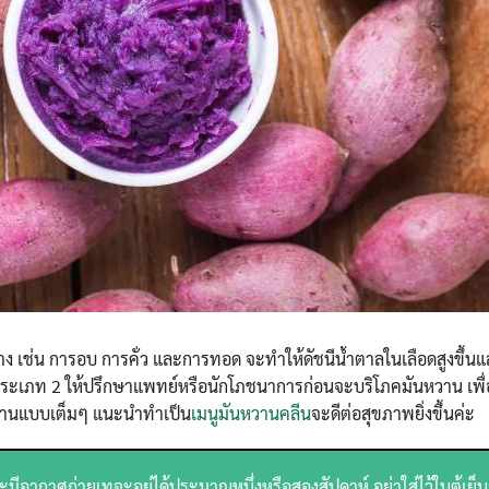
าง เช่น การอบ การคั่ว และการทอด จะทำให้ดัชนีน้ำตาลในเลือดสูงขึ้น
นประเภท 2 ให้ปรึกษาแพทย์หรือนักโภชนาการก่อนจะบริโภคมันหวาน เพื่อ
หวานแบบเต็มๆ แนะนำทำเป็น
เมนูมันหวานคลีน
จะดีต่อสุขภาพยิ่งขึ้นค่ะ
มีอากาศถ่ายเทจะอยู่ได้ประมาณหนึ่งหรือสองสัปดาห์ อย่าใส่ไว้ในตู้เย็