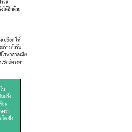
สาวะ
ได้อีกด้วย
มเปลือก ให้
สร้างตัวรับ
ซีโรฟาธาลเมีย
องเซลล์ดวงตา
นใน
นฝรั่ง
ี่ยน
องว่า
โต ซึ่ง