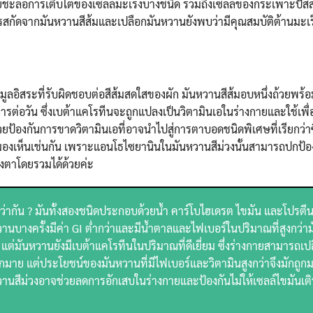
่วยชะลอการเติบโตของเซลล์มะเร็งบางชนิด รวมถึงเซลล์ของกระเพาะปัส
กัดจากมันหวานสีส้มและเปลือกมันหวานยังพบว่ามีคุณสมบัติต้านมะเร็ง
มูลอิสระที่รับผิดชอบต่อสีส้มสดใสของผัก มันหวานสีส้มอบหนึ่งถ้วยพร้อ
ต่อวัน ซึ่งเบต้าแคโรทีนจะถูกแปลงเป็นวิตามินเอในร่างกายและใช้เพื่อ
ยป้องกันการขาดวิตามินเอที่อาจนำไปสู่การตาบอดชนิดพิเศษที่เรียกว่า
ารมองเห็นเช่นกัน เพราะแอนโธไซยานินในมันหวานสีม่วงนั้นสามารถปกป้
งตาโดยรวมได้ด้วยค่ะ
ว่ากัน ? มันทั้งสองชนิดประกอบด้วยน้ำ คาร์โบไฮเดรต ไขมัน และโปรตี
วานบางครั้งมีค่า GI ต่ำกว่าและมีน้ำตาลและไฟเบอร์ในปริมาณที่สูงกว่ามั
 แต่มันหวานยังมีเบต้าแคโรทีนในปริมาณที่ดีเยี่ยม ซึ่งร่างกายสามารถเปล
ากมาย แต่ประโยชน์ของมันหวานที่มีไฟเบอร์และวิตามินสูงกว่าจึงมักถูกม
านสีม่วงอาจช่วยลดการอักเสบในร่างกายและป้องกันไม่ให้เซลล์ไขมันเติบ