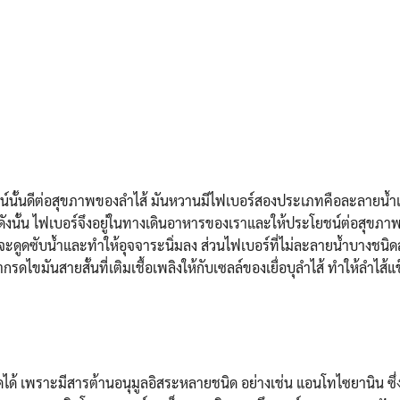
น์นั้นดีต่อสุขภาพของลำไส้ มันหวานมีไฟเบอร์สองประเภทคือละลายน้
ดังนั้น ไฟเบอร์จึงอยู่ในทางเดินอาหารของเราและให้ประโยชน์ต่อสุขภา
ิดจะดูดซับน้ำและทำให้อุจจาระนิ่มลง ส่วนไฟเบอร์ที่ไม่ละลายน้ำบางชน
ดไขมันสายสั้นที่เติมเชื้อเพลิงให้กับเซลล์ของเยื่อบุลำไส้ ทำให้ลำไส้แ
ด้ เพราะมีสารต้านอนุมูลอิสระหลายชนิด อย่างเช่น แอนโทไซยานิน ซึ่ง