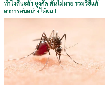
ทำไงดีนะ
ถ้า ยุงกัด คันไม่หาย รวมวิธีแก้
อาการคันอย่างได้ผล !