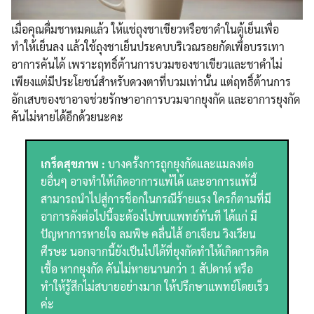
เมื่อคุณดื่มชาหมดแล้ว ให้แช่ถุงชาเขียวหรือชาดำในตู้เย็นเพื่อ
ทำให้เย็นลง แล้วใช้ถุงชาเย็นประคบบริเวณรอยกัดเพื่อบรรเทา
อาการคันได้ เพราะฤทธิ์ต้านการบวมของชาเขียวและชาดำไม่
เพียงแต่มีประโยชน์สำหรับดวงตาที่บวมเท่านั้น แต่ฤทธิ์ต้านการ
อักเสบของชาอาจช่วยรักษาอาการบวมจากยุงกัด และอาการยุงกัด
คันไม่หายได้อีกด้วยนะคะ
เกร็ดสุขภาพ :
บางครั้งการถูกยุงกัดและแมลงต่อ
ยอื่นๆ อาจทำให้เกิดอาการแพ้ได้ และอาการแพ้นี้
สามารถนำไปสู่การช็อกในกรณีร้ายแรง ใครก็ตามที่มี
อาการดังต่อไปนี้จะต้องไปพบแพทย์ทันที ได้แก่ มี
ปัญหาการหายใจ ลมพิษ คลื่นไส้ อาเจียน วิงเวียน
ศีรษะ นอกจากนี้ยังเป็นไปได้ที่ยุงกัดทำให้เกิดการติด
เชื้อ หากยุงกัด คันไม่หายนานกว่า 1 สัปดาห์ หรือ
ทำให้รู้สึกไม่สบายอย่างมาก ให้ปรึกษาแพทย์โดยเร็ว
ค่ะ